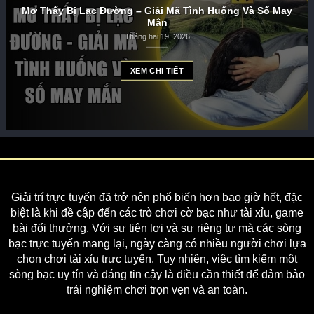
Mơ Thấy Bị Lạc Đường – Giải Mã Tình Huống Và Số May
Mắn
Tháng hai 19, 2026
Các hình thức đánh lô đề online phổ biến nhất
Danhdeonline.us.com
mang đến cho các bet thủ hệ
XEM CHI TIẾT
thống đặt cược lô đề đa dạng, với mức trả thưởng
xanh chín cùng cơ hội thắng cược cao. Dưới đây là bài
viết tổng hợp các hình thức đánh lô phổ biến mà anh
em không nên bỏ lỡ. Cụ thể là:
Lô xiên
Lô xiên là một trong các hình thức chơi lô đề phổ biến
và được ưa chuộng nhất, cho phép người chơi đặt
Giải trí trực tuyến đã trở nên phổ biến hơn bao giờ hết, đặc
cược đồng thời vào 2-4 con số. Với sự linh hoạt và khả
biệt là khi đề cập đến các trò chơi cờ bạc như tài xỉu, game
năng đem lại các khoản thưởng lớn cho người chơi
bài đổi thưởng. Với sự tiện lợi và sự riêng tư mà các sòng
khi đánh lô trúng giải, góp phần tạo nên sức hút mạnh
bạc trực tuyến mang lại, ngày càng có nhiều người chơi lựa
mẽ cho các bet thủ. Tuy nhiên, để chinh phục được loại
chọn chơi tài xỉu trực tuyến. Tuy nhiên, việc tìm kiếm một
hình này, người chơi cần dự đoán trùng khớp chuẩn
sòng bạc uy tín và đáng tin cậy là điều cần thiết để đảm bảo
xác với kết quả xổ số được quy định.
trải nghiệm chơi trọn vẹn và an toàn.
Lô câm
Lô câm là hình thức chơi đề đòi hỏi các bet thủ tỉ mỉ, có