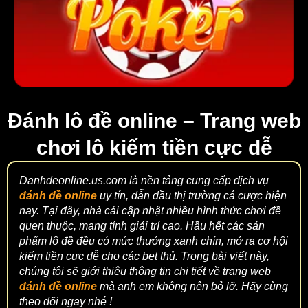
Đánh lô đề online – Trang web
chơi lô kiếm tiền cực dễ
Danhdeonline.us.com
là nền tảng cung cấp dịch vụ
đánh đề online
uy tín, dẫn đầu thị trường cá cược hiện
nay. Tại đây, nhà cái cập nhật nhiều hình thức chơi đề
quen thuộc, mang tính giải trí cao. Hầu hết các sản
phẩm lô đề đều có mức thưởng xanh chín, mở ra cơ hội
kiếm tiền cực dễ cho các bet thủ. Trong bài viết này,
chúng tôi sẽ giới thiệu thông tin chi tiết về trang web
đánh đề online
mà anh em không nên bỏ lỡ. Hãy cùng
theo dõi ngay nhé !