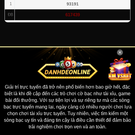
93191
1
617439
ĐB
✕
Giải trí trực tuyến đã trở nên phổ biến hơn bao giờ hết, đặc
biệt là khi đề cập đến các trò chơi cờ bạc như tài xỉu, game
bài đổi thưởng. Với sự tiện lợi và sự riêng tư mà các sòng
bạc trực tuyến mang lại, ngày càng có nhiều người chơi lựa
chọn chơi tài xỉu trực tuyến. Tuy nhiên, việc tìm kiếm một
sòng bạc uy tín và đáng tin cậy là điều cần thiết để đảm bảo
trải nghiệm chơi trọn vẹn và an toàn.