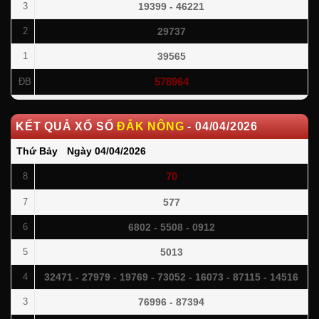
19399 - 46221
3
29737
2
39565
1
578964
ĐB
KẾT QUẢ XỔ SỐ
ĐẮK NÔNG
-
04/04/2026
Thứ Bảy
-
Ngày
04/04/2026
70
8
577
7
6802 - 5508 - 0912
6
5013
5
32471 - 27979 - 19769 - 73052 - 16073 - 87115 - 14516
4
76996 - 87394
3