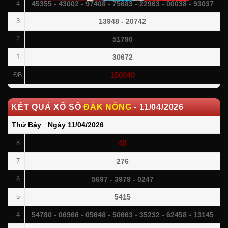
45355 - 43002 - 97408 - 75683 - 22963 - 00038 - 93037
4
13948 - 20742
3
51790
2
30672
1
150040
ĐB
KẾT QUẢ XỔ SỐ
ĐẮK NÔNG
-
11/04/2026
Thứ Bảy
-
Ngày
11/04/2026
48
8
276
7
5697 - 3979 - 0247
6
5415
5
54780 - 06966 - 05648 - 50663 - 35232 - 62458 - 13145
4