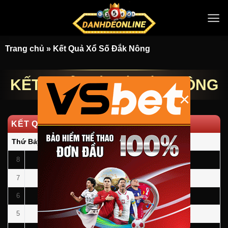
Bỏ
qua
nội
dung
Trang chủ
»
Kết Quả Xổ Số Đắk Nông
KẾT QUẢ XỔ SỐ ĐẮK NÔNG
×
KẾT QUẢ XỔ SỐ
ĐẮK NÔNG
-
18/04/2026
Thứ Bảy
-
Ngày
18/04/2026
26
8
345
7
9183 - 8717 - 2090
6
5597
5