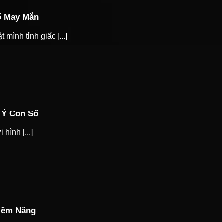
ố May Mắn
mình tỉnh giấc [...]
 Ý Con Số
hình [...]
Tiềm Năng