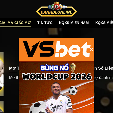
GIẢI MÃ GIẤC MƠ
TIN TỨC
KQXS MIỀN NAM
KQXS MI
×
Mơ Thấy Mất Đồ Là Điềm Gì? Cập Nhật Con Số Liê
Mơ thấy mất đồ phản ánh trực tiếp tâm trạng lo sợ đánh mất