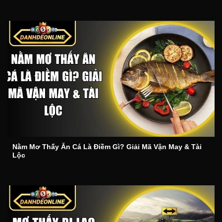
Nằm Mơ Thấy Ăn Cá Là Điềm Gì? Giải Mã Vận May & Tài
Lộc