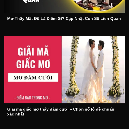
Mơ Thấy Mất Đồ Là Điềm Gì? Cập Nhật Con Số Liên Quan
Giải mã giấc mơ thấy đám cưới – Chọn số lô đề chuẩn
xác nhất