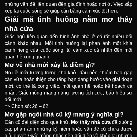
những vấn đề liên quan đến gia đình hoặc nơi ở. Việc sắp
xếp lại cuộc sống sẽ giúp cân bằng cảm xúc tốt hơn.
Giải mã tình huống nằm mơ thấy
nhà cửa
Giấc ngủ liên quan đến hình ảnh nhà ở có rất nhiều bối
cảnh khác nhau. Mỗi tình huống lại phản ánh một khía
cạnh riêng của cuộc sống, từ cảm xúc cá nhân đến mối
quan hệ xung quanh.
Mơ về nhà mới xây là điềm gì?
Nơi ở mới tượng trưng cho khởi đầu nên chiêm bao gặp
căn vừa hoàn thiện cho rằng bạn đang bước vào giai đoạn
mới, có thể là công việc, mối quan hệ hoặc kế hoạch cá
nhân. Giấc mộng mang năng lượng tích cực, báo hiệu sự
đổi mới.
=> Chọn số: 26 – 62
Mơ gặp ngôi nhà cũ kỹ mang ý nghĩa gì?
Căn cũ đại diện cho quá khứ.
Mơ thấy nhà cửa
đã xuống
cấp phản ánh những kỷ niệm hoặc vấn đề cũ chưa được
giải quyết. Giấc mộng nhắc nên đối diện và khép lại những