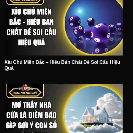
Xỉu Chủ Miền Bắc – Hiểu Bản Chất Để Soi Cầu Hiệu
Quả