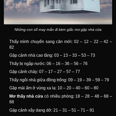
Những con số may mắn đi kèm giấc mơ gặp nhà cửa
Thấy mình chuyển sang căn mới: 02 – 12 – 22 – 42 –
82
Gặp cảnh nhà cao tầng: 03 – 13 – 33 – 53 – 73
Thấy bị ngập nước: 06 – 16 – 36 – 56 – 76
Gặp cảnh cháy: 07 – 17 – 27 – 57 – 77
Thấy ngôi nhà giữa đồng trống: 09 – 19 – 39 – 59 – 79
Gặp mái ấm ở vùng xa lạ: 10 – 20 – 40 – 60 – 80
Mơ thấy nhà cửa
có nhiều phòng: 18 – 28 – 48 – 68 –
88
Gặp cảnh xây dang dở: 21 – 31 – 51 – 71 – 91