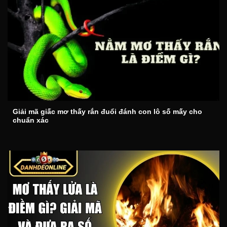
Giải mã giấc mơ thấy rắn đuổi đánh con lô số mấy cho
chuẩn xác