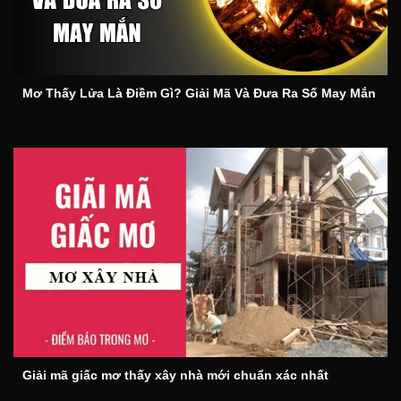
Mơ Thấy Lửa Là Điềm Gì? Giải Mã Và Đưa Ra Số May Mắn
Giải mã giấc mơ thấy xây nhà mới chuẩn xác nhất