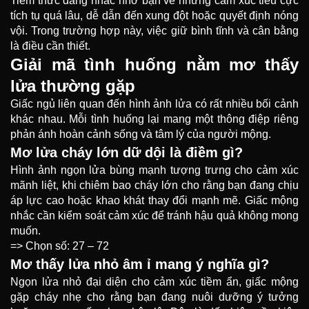
Tiềm thức đang nhắc nhở bạn về những cảm xúc tiêu cực
tích tụ quá lâu, dễ dẫn đến xung đột hoặc quyết định nóng
vội. Trong trường hợp này, việc giữ bình tĩnh và cân bằng
là điều cần thiết.
Giải mã tình huống nằm mơ thấy
lửa thường gặp
Giấc ngủ liên quan đến hình ảnh lửa có rất nhiều bối cảnh
khác nhau. Mỗi tình huống lại mang một thông điệp riêng
phản ánh hoàn cảnh sống và tâm lý của người mộng.
Mơ lửa cháy lớn dữ dội là điềm gì?
Hình ảnh ngọn lửa bùng mạnh tượng trưng cho cảm xúc
mãnh liệt, khi chiêm bao cháy lớn cho rằng bạn đang chịu
áp lực cao hoặc khao khát thay đổi mạnh mẽ. Giấc mộng
nhắc cần kiểm soát cảm xúc để tránh hậu quả không mong
muốn.
=> Chọn số: 27 – 72
Mơ thấy lửa nhỏ âm ỉ mang ý nghĩa gì?
Ngọn lửa nhỏ đại diện cho cảm xúc tiềm ẩn, giấc mộng
gặp cháy nhẹ cho rằng bạn đang nuôi dưỡng ý tưởng