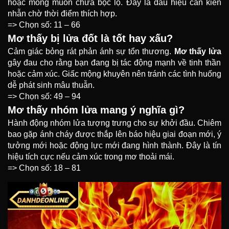
hoặc mong muốn chưa bộc lộ. Đây là dấu hiệu cần kiên
nhẫn chờ thời điểm thích hợp.
=> Chọn số: 11 – 66
Mơ thấy bị lửa đốt là tốt hay xấu?
Cảm giác bỏng rát phản ánh sự tổn thương.
Mơ thấy lửa
gây đau cho rằng bạn đang bị tác động mạnh về tinh thần
hoặc cảm xúc. Giấc mộng khuyên nên tránh các tình huống
dễ phát sinh mâu thuẫn.
=> Chọn số: 49 – 94
Mơ thấy nhóm lửa mang ý nghĩa gì?
Hành động nhóm lửa tượng trưng cho sự khởi đầu. Chiêm
bao gặp ánh cháy được thắp lên báo hiệu giai đoạn mới, ý
tưởng mới hoặc động lực mới đang hình thành. Đây là tín
hiệu tích cực nếu cảm xúc trong mơ thoải mái.
=> Chọn số: 18 – 81