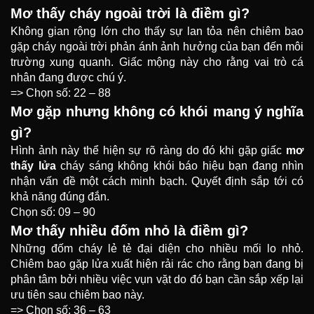
Mơ thấy cháy ngoài trời là điềm gì?
Không gian rộng lớn cho thấy sự lan tỏa nên chiêm bao
gặp cháy ngoài trời phản ánh ảnh hưởng của bạn đến môi
trường xung quanh. Giấc mộng này cho rằng vai trò cá
nhân đang được chú ý.
=> Chọn số: 22 – 88
Mơ gặp nhưng không có khói mang ý nghĩa
gì?
Hình ảnh này thể hiện sự rõ ràng do đó khi gặp giấc
mơ
thấy lửa
cháy sáng không khói báo hiệu bạn đang nhìn
nhận vấn đề một cách minh bạch. Quyết định sắp tới có
khả năng đúng đắn.
Chọn số: 09 – 90
Mơ thấy nhiều đốm nhỏ là điềm gì?
Những đốm cháy lẻ tẻ đại diện cho nhiều mối lo nhỏ.
Chiêm bao gặp lửa xuất hiện rải rác cho rằng bạn đang bị
phân tâm bởi nhiều việc vụn vặt do đó bạn cần sắp xếp lại
ưu tiên sau chiêm bao này.
=> Chọn số: 36 – 63