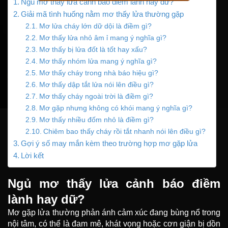
Ngủ mơ thấy lửa cảnh báo điềm lành hay dữ?
Giải mã tình huống nằm mơ thấy lửa thường gặp
Mơ lửa cháy lớn dữ dội là điềm gì?
Mơ thấy lửa nhỏ âm ỉ mang ý nghĩa gì?
Mơ thấy bị lửa đốt là tốt hay xấu?
Mơ thấy nhóm lửa mang ý nghĩa gì?
Mơ thấy cháy trong nhà báo hiệu gì?
Mơ thấy dập tắt lửa nói lên điều gì?
Mơ thấy cháy ngoài trời là điềm gì?
Mơ gặp nhưng không có khói mang ý nghĩa gì?
Mơ thấy nhiều đốm nhỏ là điềm gì?
Chiêm bao thấy cháy rồi tắt nhanh nói lên điều gì?
Gợi ý số may mắn kèm theo trường hợp mơ gặp lửa
Lời kết
Ngủ mơ thấy lửa cảnh báo điềm
lành hay dữ?
Mơ gặp lửa thường phản ánh cảm xúc đang bùng nổ trong
nội tâm, có thể là đam mê, khát vọng hoặc cơn giận bị dồn