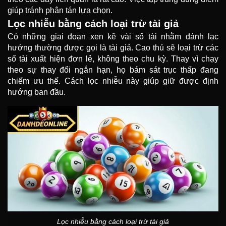
giúp tránh phân tán lựa chọn.
Lọc nhiễu bằng cách loại trừ tài giả
Có những giai đoạn xen kẽ vài số tài nhằm đánh lạc
hướng thường được gọi là tài giả. Cao thủ sẽ loại trừ các
số tài xuất hiện đơn lẻ, không theo chu kỳ. Thay vì chạy
theo sự thay đổi ngắn hạn, họ bám sát trục thấp đang
chiếm ưu thế. Cách lọc nhiễu này giúp giữ được định
hướng ban đầu.
Lọc nhiễu bằng cách loại trừ tài giả