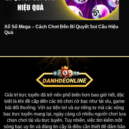
Xổ Số Mega – Cách Chơi Đến Bí Quyết Soi Cầu Hiệu
Quả
Giải trí trực tuyến đã trở nên phổ biến hơn bao giờ hết, đặc
biệt là khi đề cập đến các trò chơi cờ bạc như tài xỉu, game
bài đổi thưởng. Với sự tiện lợi và sự riêng tư mà các sòng
bạc trực tuyến mang lại, ngày càng có nhiều người chơi lựa
chọn chơi tài xỉu trực tuyến. Tuy nhiên, việc tìm kiếm một
sòng bạc uy tín và đáng tin cậy là điều cần thiết để đảm bảo