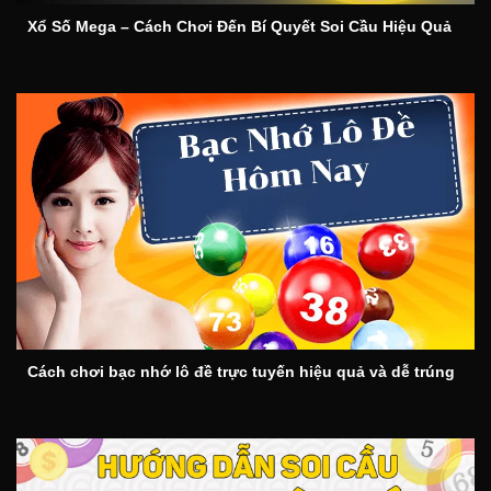
Xổ Số Mega – Cách Chơi Đến Bí Quyết Soi Cầu Hiệu Quả
Cách chơi bạc nhớ lô đề trực tuyến hiệu quả và dễ trúng