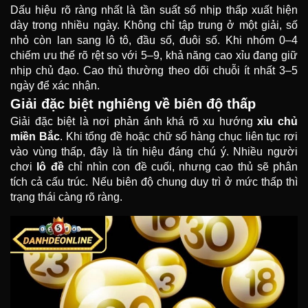
Dấu hiệu rõ ràng nhất là tần suất số nhịp thấp xuất hiện
dày trong nhiều ngày. Không chỉ tập trung ở một giải, số
nhỏ còn lan sang lô tô, đầu số, đuôi số. Khi nhóm 0–4
chiếm ưu thế rõ rệt so với 5–9, khả năng cao xỉu đang giữ
nhịp chủ đạo. Cao thủ thường theo dõi chuỗi ít nhất 3–5
ngày để xác nhận.
Giải đặc biệt nghiêng về biên độ thấp
Giải đặc biệt là nơi phản ánh khá rõ xu hướng
xỉu chủ
miền Bắc
. Khi tổng đề hoặc chữ số hàng chục liên tục rơi
vào vùng thấp, đây là tín hiệu đáng chú ý. Nhiều người
chơi
lô đề
chỉ nhìn con đề cuối, nhưng cao thủ sẽ phân
tích cả cấu trúc. Nếu biên độ chung duy trì ở mức thấp thì
trạng thái càng rõ ràng.