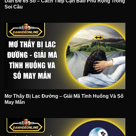
Dàn Đề 65 Số – Cách Tiếp Cận Bao Phủ Rộng Trong
Soi Cầu
Mơ Thấy Bị Lạc Đường – Giải Mã Tình Huống Và Số
May Mắn