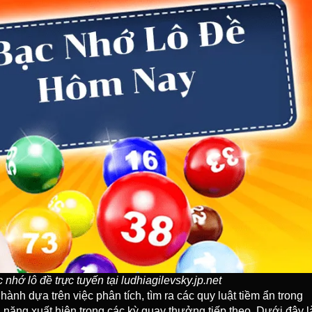
nhớ lô đề trực tuyến tại
ludhiagilevsky.jp.net
ành dựa trên việc phân tích, tìm ra các quy luật tiềm ẩn trong
năng xuất hiện trong các kỳ quay thưởng tiếp theo. Dưới đây l