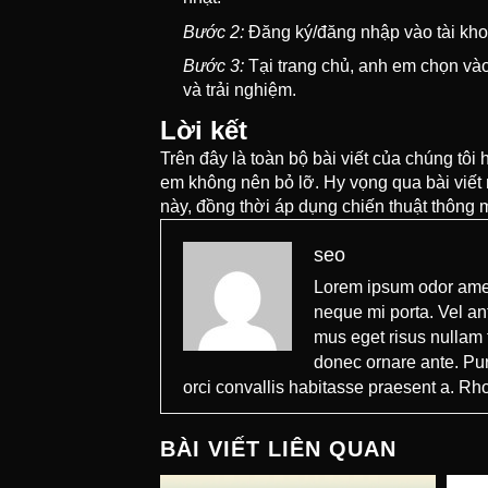
Bước 2:
Đăng ký/đăng nhập vào tài kho
Bước 3:
Tại trang chủ, anh em chọn và
và trải nghiệm.
Lời kết
Trên đây là toàn bộ bài viết của chúng t
em không nên bỏ lỡ. Hy vọng qua bài viết
này, đồng thời áp dụng chiến thuật thông 
seo
Lorem ipsum odor amet,
neque mi porta. Vel an
mus eget risus nullam 
donec ornare ante. Pu
orci convallis habitasse praesent a. R
BÀI VIẾT LIÊN QUAN