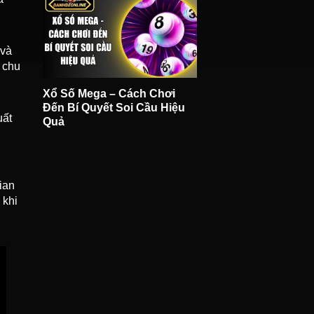
 và
 chu
Xổ Số Mega – Cách Chơi
Đến Bí Quyết Soi Cầu Hiệu
uất
Quả
ian
 khi