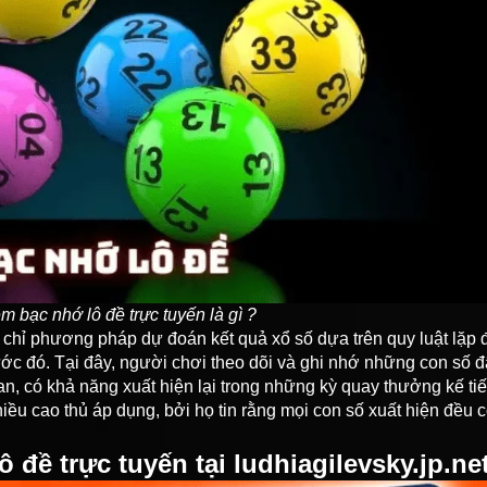
m bạc nhớ lô đề trực tuyến là gì ?
 chỉ phương pháp dự đoán kết quả xổ số dựa trên quy luật lặp đ
ước đó. Tại đây, người chơi theo dõi và ghi nhớ những con số đ
an, có khả năng xuất hiện lại trong những kỳ quay thưởng kế tiế
 cao thủ áp dụng, bởi họ tin rằng mọi con số xuất hiện đều 
 đề trực tuyến tại
ludhiagilevsky.jp.ne