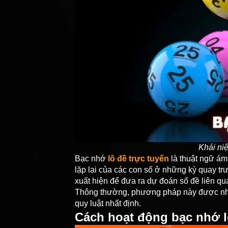
Khái niệ
Bạc nhớ
lô đề trực tuyến
là thuật ngữ ám
lặp lại của các con số ở những kỳ quay tr
xuất hiện để đưa ra dự đoán số đề liên qu
Thông thường, phương pháp này được nhiều
quy luật nhất định.
Cách hoạt động bạc nhớ lô