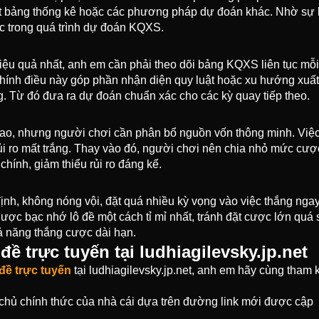
át bảng thống kê hoặc các phương pháp dự đoán khác. Nhờ sự 
ác trong quá trình dự đoán KQXS.
ệu quả nhất, anh em cần phải theo dõi bảng KQXS liên tục mỗi
 Chính điều này góp phần nhận diện quy luật hoặc xu hướng xuất
. Từ đó đưa ra dự đoán chuẩn xác cho các kỳ quay tiếp theo.
cao, nhưng người chơi cần phân bổ nguồn vốn thông minh. Việc
rủi ro mất trắng. Thay vào đó, người chơi nên chia nhỏ mức cượ
chính, giảm thiểu rủi ro đáng kể.
ịnh, không nóng vội, đặt quá nhiều kỳ vọng vào việc thắng ngay
ược bạc nhớ lô đề một cách tỉ mỉ nhất, tránh đặt cược lớn quá
khả năng thắng cược dài hạn.
đề trực tuyến tại
ludhiagilevsky.jp.net
 đề trực tuyến
tại
ludhiagilevsky.jp.net
, anh em hãy cùng tham 
chủ chính thức của nhà cái dựa trên đường link mới được cập