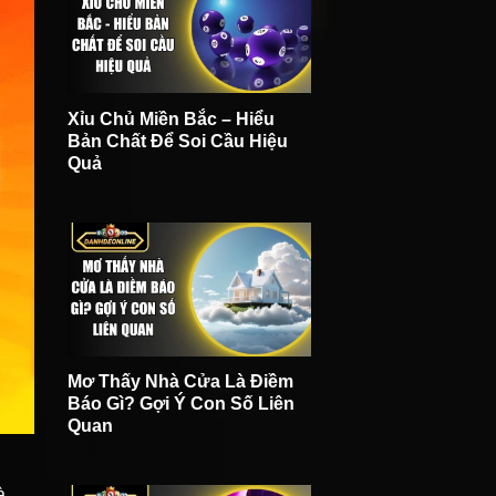
Xỉu Chủ Miền Bắc – Hiểu
Bản Chất Để Soi Cầu Hiệu
Quả
Mơ Thấy Nhà Cửa Là Điềm
Báo Gì? Gợi Ý Con Số Liên
Quan
à