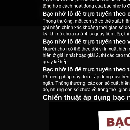
tổng hợp cách hoạt động của bạc nhớ lô đ
Bạc nhớ lô đề trực tuyến theo 
Thông thường, một con số có thể xuất hiện
ghi nhận chính xác khoảng thời gian số đó
kỳ, khi nó chưa ra ở 4 kỳ quay liên tiếp, t
Bạc nhớ lô đề trực tuyến theo vị
Người chơi có thể theo dõi vị trí xuất hiệ
hiện ở giải nhất hoặc giải 2, thì các cao thủ
quay kế tiếp.
Bạc nhớ lô đề trực tuyến theo 
Phương pháp này được áp dụng dựa trên vi
ngắn. Thông thường, các con số xuất hiện t
đó, những con số chưa về trong thời gian 
Chiến thuật áp dụng bạc n