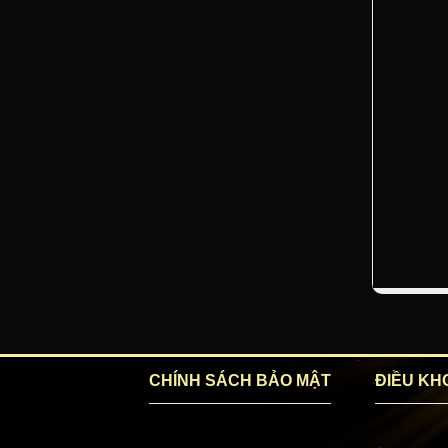
CHÍNH SÁCH BẢO MẬT
ĐIỀU KH