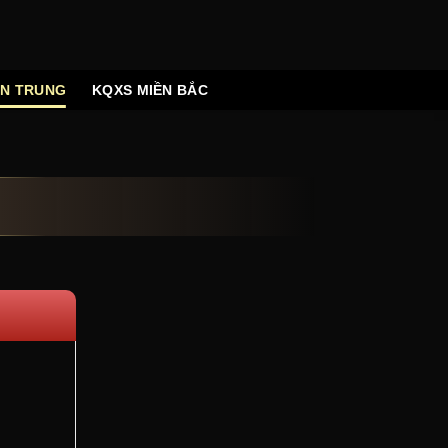
ỀN TRUNG
KQXS MIỀN BẮC