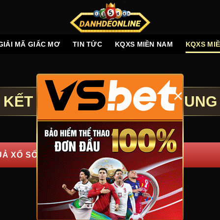
GIẢI MÃ GIẤC MƠ
TIN TỨC
KQXS MIỀN NAM
KQXS MI
×
KẾT QUẢ XỔ SỐ MIỀN TRUNG
<!--
-->
UẢ XỔ SỐ
MIỀN TRUNG
-
Giải tám
Giải bảy