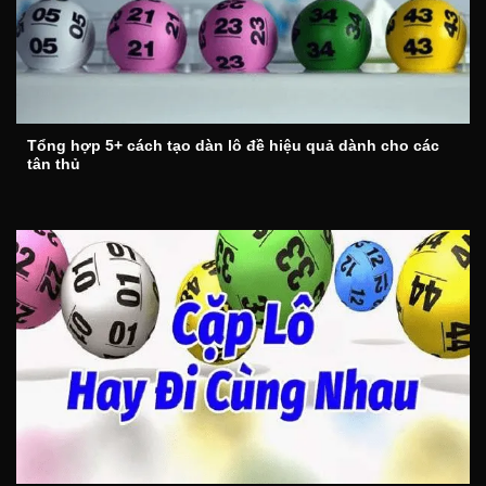
Tổng hợp 5+ cách tạo dàn lô đề hiệu quả dành cho các
tân thủ