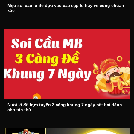
Mẹo soi cầu lô đề dựa vào các cặp lô hay về cùng chuẩn
xác
Nuôi lô đề trực tuyến 3 càng khung 7 ngày bất bại dành
cho tân thủ