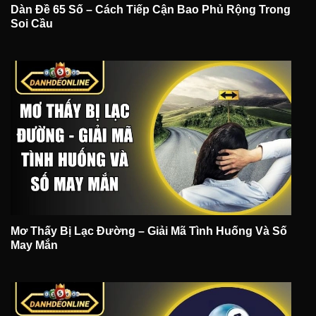
Dàn Đề 65 Số – Cách Tiếp Cận Bao Phủ Rộng Trong
Soi Cầu
Mơ Thấy Bị Lạc Đường – Giải Mã Tình Huống Và Số
May Mắn