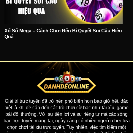
Xổ Số Mega – Cách Chơi Đến Bí Quyết Soi Cầu Hiệu
Quả
Giải trí trực tuyến đã trở nên phổ biến hơn bao giờ hết, đặc
biệt là khi đề cập đến các trò chơi cờ bạc như tài xỉu, game
bài đổi thưởng. Với sự tiện lợi và sự riêng tư mà các sòng
bạc trực tuyến mang lại, ngày càng có nhiều người chơi lựa
chọn chơi tài xỉu trực tuyến. Tuy nhiên, việc tìm kiếm một