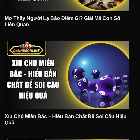
Mơ Thấy Người Lạ Báo Điềm Gì? Giải Mã Con Số
Liên Quan
Xỉu Chủ Miền Bắc – Hiểu Bản Chất Để Soi Cầu Hiệu
Quả