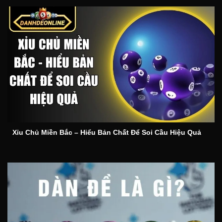
Xỉu Chủ Miền Bắc – Hiểu Bản Chất Để Soi Cầu Hiệu Quả