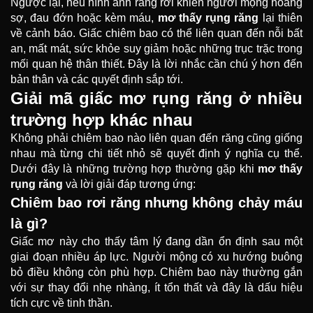
Ngược lại, nếu hình ảnh răng rơi khiến người mộng hoảng
sợ, đau đớn hoặc kèm máu,
mơ thấy rụng răng
lại thiên
về cảnh báo. Giấc chiêm bao có thể liên quan đến nỗi bất
an, mất mát, sức khỏe suy giảm hoặc những trục trặc trong
mối quan hệ thân thiết. Đây là lời nhắc cần chú ý hơn đến
bản thân và các quyết định sắp tới.
Giải mã giấc mơ rụng răng ở nhiều
trường hợp khác nhau
Không phải chiêm bao nào liên quan đến răng cũng giống
nhau mà từng chi tiết nhỏ sẽ quyết định ý nghĩa cụ thể.
Dưới đây là những trường hợp thường gặp khi
mơ thấy
rụng răng
và lời giải đáp tương ứng:
Chiêm bao rơi răng nhưng không chảy máu
là gì?
Giấc mơ này cho thấy tâm lý đang dần ổn định sau một
giai đoạn nhiều áp lực. Người mộng có xu hướng buông
bỏ điều không còn phù hợp. Chiêm bao này thường gắn
với sự thay đổi nhẹ nhàng, ít tổn thất và đây là dấu hiệu
tích cực về tinh thần.