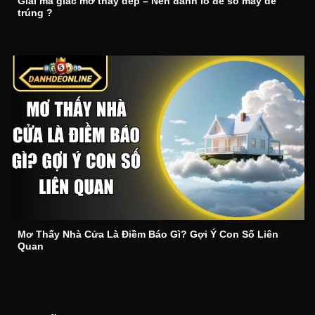
Giải mã giấc mơ thấy dép – Nên đánh lô đề số mấy dễ
trúng ?
Mơ Thấy Nhà Cửa Là Điềm Báo Gì? Gợi Ý Con Số Liên
Quan