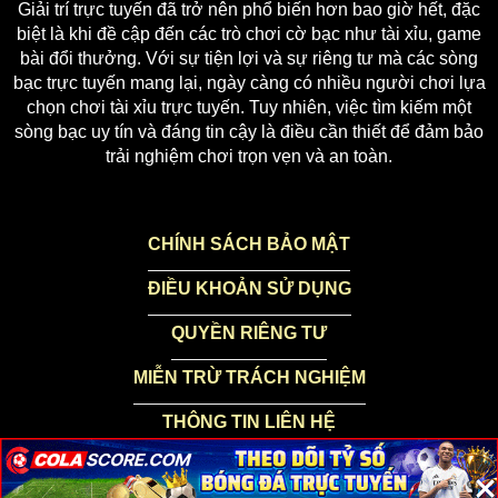
Giải trí trực tuyến đã trở nên phổ biến hơn bao giờ hết, đặc
biệt là khi đề cập đến các trò chơi cờ bạc như tài xỉu, game
bài đổi thưởng. Với sự tiện lợi và sự riêng tư mà các sòng
bạc trực tuyến mang lại, ngày càng có nhiều người chơi lựa
chọn chơi tài xỉu trực tuyến. Tuy nhiên, việc tìm kiếm một
sòng bạc uy tín và đáng tin cậy là điều cần thiết để đảm bảo
trải nghiệm chơi trọn vẹn và an toàn.
CHÍNH SÁCH BẢO MẬT
ĐIỀU KHOẢN SỬ DỤNG
QUYỀN RIÊNG TƯ
MIỄN TRỪ TRÁCH NGHIỆM
THÔNG TIN LIÊN HỆ
×
×
×
Bản quyền thuộc danhbaionline.us.com