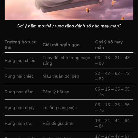
Gợi ý nằm mơ thấy rụng răng đánh số nào may mắn?
Trường hợp cụ
Gợi ý số may
Giải mã ngắn gọn
thể
mắn
Thay đổi nhỏ trong cuộc
03 – 13 – 31 – 43
Rụng một chiếc
sống
– 83
22 – 42 – 62 – 72
Rụng hai chiếc
Mâu thuẫn đôi bên
– 82
05 – 15 – 25 – 55
Rụng ban đêm
Tâm lý bất an
– 75
06 – 16 – 36 – 56
Rụng ban ngày
Lo lắng công việc
– 76
14 – 24 – 44 – 64
Rụng hàm trái
Vấn đề gia đình
– 84
17 – 27 – 47 – 67