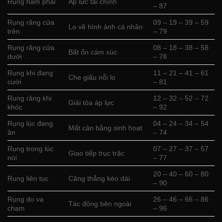
Rụng hàm phải
Áp lực tài chính
– 87
Rụng răng cửa
09 – 19 – 39 – 59
Lo về hình ảnh cá nhân
trên
– 79
Rụng răng cửa
08 – 18 – 38 – 58
Bất ổn cảm xúc
dưới
– 78
Rụng khi đang
11 – 21 – 41 – 61
Che giấu nỗi lo
cười
– 81
Rụng răng khi
12 – 32 – 52 – 72
Giải tỏa áp lực
khóc
– 92
Rụng lúc đang
04 – 24 – 34 – 54
Mất cân bằng sinh hoạt
ăn
– 74
Rụng trong lúc
07 – 27 – 37 – 57
Giao tiếp trục trặc
nói
– 77
20 – 40 – 60 – 80
Rụng liên tục
Căng thẳng kéo dài
– 90
Rụng do va
26 – 46 – 66 – 86
Tác động bên ngoài
chạm
– 96