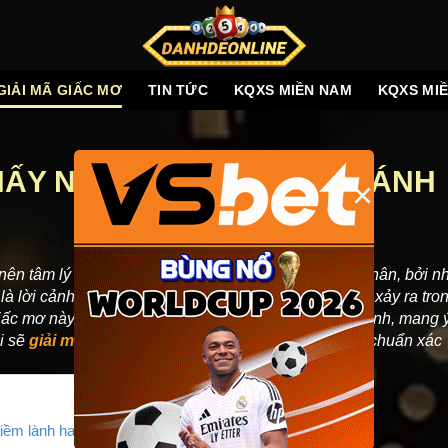
GIẢI MÃ GIẤC MƠ
TIN TỨC
KQXS MIỀN NAM
KQXS MI
THẤY NGƯỜI THÂN CHẾT ĐÁNH
×
ên tâm lý hoang mang và lo lắng tột cùng cho chủ nhân, bởi n
à lời cảnh báo của người đã khuất về điều tồi tệ sắp xảy ra tro
, giấc mơ này lại được đánh giá là dấu hiệu báo điềm lành, mang 
ôi sẽ
giải mã giấc mơ
thấy người thân chết một cách chuẩn xác
điềm lành hay điềm dữ ?