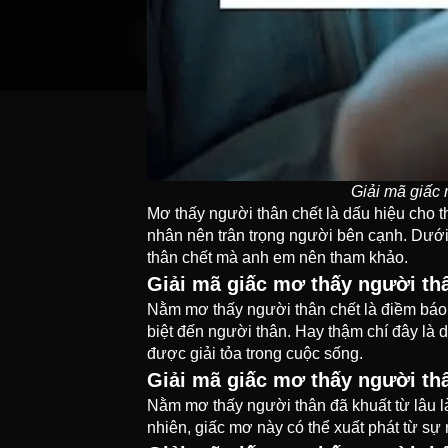
Giải mã giấc 
Mơ thấy người thân chết là dấu hiệu cho t
nhân nên trân trọng người bên cạnh. Dưới
thân chết mà anh em nên tham khảo.
Giải mã giấc mơ thấy người th
Nằm mơ thấy người thân chết là điềm báo
biệt đến người thân. Hay thậm chí đây là
được giải tỏa trong cuộc sống.
Giải mã giấc mơ thấy người thâ
Nằm mơ thấy người thân đã khuất từ lâu là 
nhiên, giấc mơ này có thể xuất phát từ sự