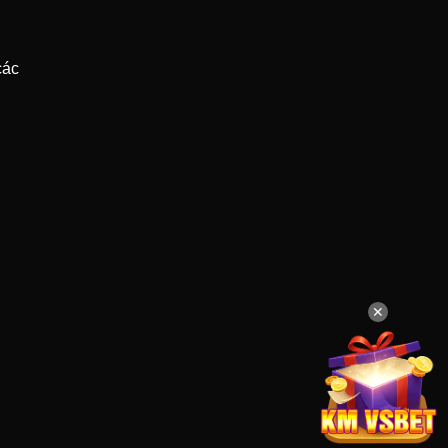
các
✕