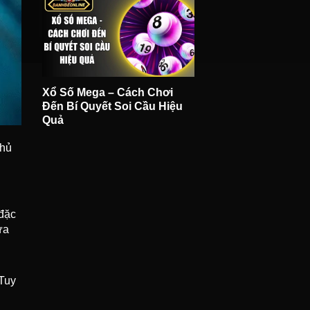
Xổ Số Mega – Cách Chơi
Đến Bí Quyết Soi Cầu Hiệu
Quả
chủ
 đặc
ưa
 Tuy