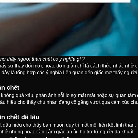
mơ thấy người thân chết có ý nghĩa gì ?
hấy sự thay đổi mới, hoặc đơn giản chỉ là cách thức nhắc nhở 
 đây là tổng hợp các ý nghĩa liên quan đến giấc mơ thấy người
ân chết
 không quá xấu, phản ánh nỗi lo sợ mất mát hoặc sự quan tâm
 dấu hiệu cho thấy chủ nhân đang cố gắng vượt qua cảm xúc ch
n chết đã lâu
dấu hiệu cho thấy bạn muốn duy trì một mối liên kết tinh thần.
 nhớ nhung hoặc cần cảm giác an ủi, hỗ trợ từ người đã khuất.