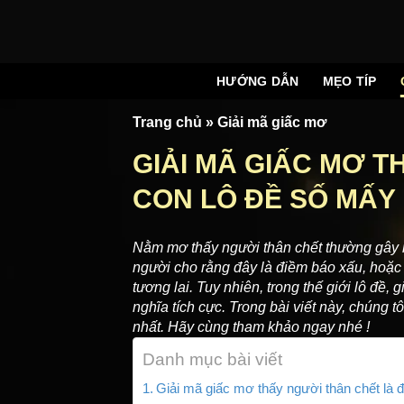
Bỏ
qua
nội
dung
HƯỚNG DẪN
MẸO TÍP
Trang chủ
»
Giải mã giấc mơ
GIẢI MÃ GIẤC MƠ 
CON LÔ ĐỀ SỐ MẤY
Nằm mơ thấy người thân chết thường gây n
người cho rằng đây là điềm báo xấu, hoặc l
tương lai. Tuy nhiên, trong thế giới lô đề
nghĩa tích cực. Trong bài viết này, chúng t
nhất. Hãy cùng tham khảo ngay nhé !
Danh mục bài viết
Giải mã giấc mơ thấy người thân chết là 