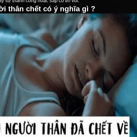
hấy sự thành công hoặc sắp có tin vui.
i thân chết có ý nghĩa gì ?