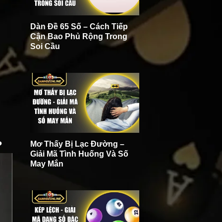
Dàn Đề 65 Số – Cách Tiếp
Cận Bao Phủ Rộng Trong
Soi Cầu
?
Mơ Thấy Bị Lạc Đường –
Giải Mã Tình Huống Và Số
May Mắn