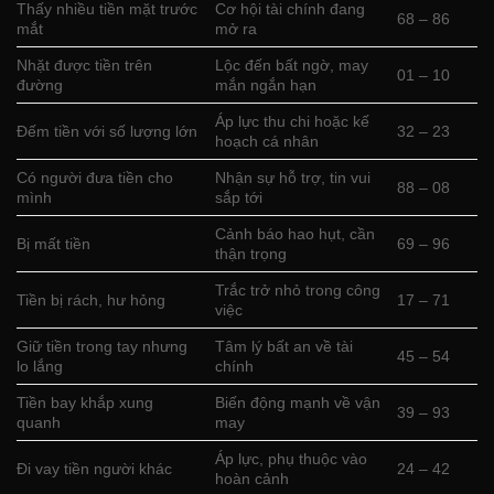
Thấy nhiều tiền mặt trước
Cơ hội tài chính đang
68 – 86
mắt
mở ra
Nhặt được tiền trên
Lộc đến bất ngờ, may
01 – 10
đường
mắn ngắn hạn
Áp lực thu chi hoặc kế
Đếm tiền với số lượng lớn
32 – 23
hoạch cá nhân
Có người đưa tiền cho
Nhận sự hỗ trợ, tin vui
88 – 08
mình
sắp tới
Cảnh báo hao hụt, cần
Bị mất tiền
69 – 96
thận trọng
Trắc trở nhỏ trong công
Tiền bị rách, hư hỏng
17 – 71
việc
Giữ tiền trong tay nhưng
Tâm lý bất an về tài
45 – 54
lo lắng
chính
Tiền bay khắp xung
Biến động mạnh về vận
39 – 93
quanh
may
Áp lực, phụ thuộc vào
Đi vay tiền người khác
24 – 42
hoàn cảnh