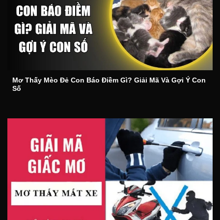
Mơ Thấy Mèo Đẻ Con Báo Điềm Gì? Giải Mã Và Gợi Ý Con
Số