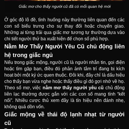
Giấc mơ cho thấy người cũ đã có mối quan hệ mới
Ở góc độ lô đề, tình huống này thường liên quan đến các
con số biểu trưng cho sự thay đổi hoặc chuyển giao.
Những ai từng trải qua giấc mơ tương tự thường dựa vào
chi tiết người thứ ba xuất hiện để chọn số phù hợp.
Nằm Mơ Thấy Người Yêu Cũ chủ động liên
hệ trong giấc ngủ
Nếu trong giấc mộng, người cũ là người nhắn tin, gọi điện
hoặc tìm gặp bạn, điều đó phản ánh tâm trí đang bị kích
hoạt bởi một ký ức quen thuộc. Đôi khi, đây chỉ là dấu hiệu
cho thấy bạn vừa nghe hoặc thấy điều gì đó gợi nhớ về họ.
Theo sổ mơ, việc
nằm mơ thấy người yêu cũ
chủ động
liên lạc thường được gắn với các con số mang tính “kết
nối”. Nhiều cược thủ xem đây là tín hiệu nên đánh nhẹ,
không quá dồn vốn.
Giấc mộng về thái độ lạnh nhạt từ người
cũ