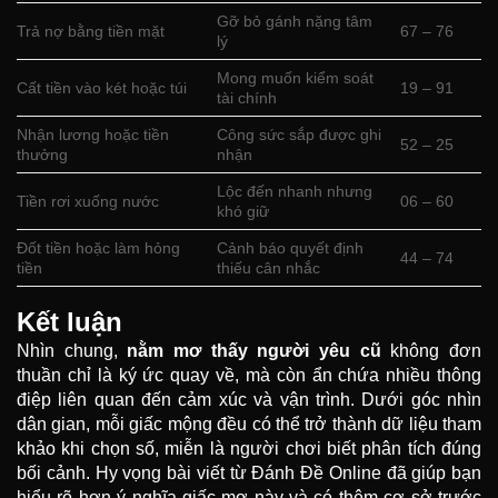
Gỡ bỏ gánh nặng tâm
Trả nợ bằng tiền mặt
67 – 76
lý
Mong muốn kiểm soát
Cất tiền vào két hoặc túi
19 – 91
tài chính
Nhận lương hoặc tiền
Công sức sắp được ghi
52 – 25
thưởng
nhận
Lộc đến nhanh nhưng
Tiền rơi xuống nước
06 – 60
khó giữ
Đốt tiền hoặc làm hỏng
Cảnh báo quyết định
44 – 74
tiền
thiếu cân nhắc
Kết luận
Nhìn chung,
nằm mơ thấy người yêu cũ
không đơn
thuần chỉ là ký ức quay về, mà còn ẩn chứa nhiều thông
điệp liên quan đến cảm xúc và vận trình. Dưới góc nhìn
dân gian, mỗi giấc mộng đều có thể trở thành dữ liệu tham
khảo khi chọn số, miễn là người chơi biết phân tích đúng
bối cảnh. Hy vọng bài viết từ Đánh Đề Online đã giúp bạn
hiểu rõ hơn ý nghĩa giấc mơ này và có thêm cơ sở trước