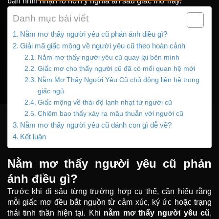
bạn nhìn nhận rõ hơn ý nghĩa ẩn sau giấc mơ này.
Danh mục bài viết
Nằm mơ thấy người yêu cũ phản ánh điều gì?
Giải mã giấc mộng về người yêu cũ theo hoàn cảnh
Nằm mơ thấy người yêu cũ quay lại bên mình
Giấc mơ cho thấy người cũ đã có mối quan hệ mới
Nằm Mơ Thấy Người Yêu Cũ chủ động liên hệ trong
giấc ngủ
Giấc mộng về thái độ lạnh nhạt từ người cũ
Chiêm bao thấy xảy ra mâu thuẫn với người cũ
Nằm mơ thấy người yêu cũ đánh con gì dễ về?
Kết luận
Nằm mơ thấy người yêu cũ phản
ánh điều gì?
Trước khi đi sâu từng trường hợp cụ thể, cần hiểu rằng
mỗi giấc mơ đều bắt nguồn từ cảm xúc, ký ức hoặc trạng
thái tinh thần hiện tại. Khi
nằm mơ thấy người yêu cũ
,