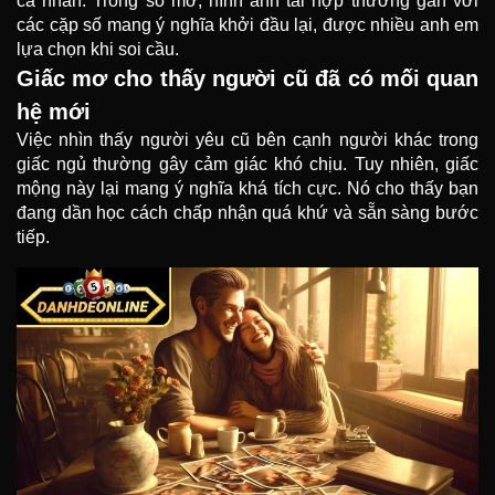
cá nhân. Trong sổ mơ, hình ảnh tái hợp thường gắn với
các cặp số mang ý nghĩa khởi đầu lại, được nhiều anh em
lựa chọn khi soi cầu.
Giấc mơ cho thấy người cũ đã có mối quan
hệ mới
Việc nhìn thấy người yêu cũ bên cạnh người khác trong
giấc ngủ thường gây cảm giác khó chịu. Tuy nhiên, giấc
mộng này lại mang ý nghĩa khá tích cực. Nó cho thấy bạn
đang dần học cách chấp nhận quá khứ và sẵn sàng bước
tiếp.