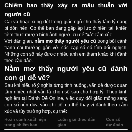
Chiêm bao thấy xảy ra mâu thuẫn với
người cũ
Cãi vã hoặc xung đột trong giấc ngủ cho thấy tâm lý đang
bị dồn nén. Có thể bạn đang gặp áp lực ở hiện tại, khiến
tiềm thức mượn hình ảnh người cũ để “xả” cảm xúc.
Với dân gian,
nằm mơ thấy người yêu cũ
trong bối cảnh
tranh cãi thường gắn với các cặp số có tính đối nghịch.
Những con số này được nhiều anh em tham khảo khi đánh
theo cầu đảo.
Nằm mơ thấy người yêu cũ đánh
con gì dễ về?
Sau khi hiểu rõ ý nghĩa từng tình huống, vấn đề được quan
tâm nhiều nhất vẫn là chọn số sao cho hợp lý. Theo kinh
nghiệm tại Đánh Đề Online, việc quy đổi giấc mộng sang
con số nên dựa vào chi tiết cụ thể thay vì đánh theo cảm
xúc và tùy trường hợp, cụ thể:
Hoàn cảnh xuất hiện
Luận giải theo dân
Con số
trong chiêm bao
gian
dự đoán