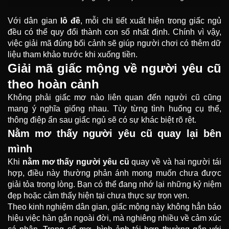
Với dân gian
lô đề
, mỗi chi tiết xuất hiện trong giấc ngủ
đều có thể quy đổi thành con số nhất định. Chính vì vậy,
việc giải mã đúng bối cảnh sẽ giúp người chơi có thêm dữ
liệu tham khảo trước khi xuống tiền.
Giải mã giấc mộng về người yêu cũ
theo hoàn cảnh
Không phải giấc mơ nào liên quan đến người cũ cũng
mang ý nghĩa giống nhau. Tùy từng tình huống cụ thể,
thông điệp ẩn sau giấc ngủ sẽ có sự khác biệt rõ rệt.
Nằm mơ thấy người yêu cũ quay lại bên
mình
Khi
nằm mơ thấy người yêu cũ
quay về và hai người tái
hợp, điều này thường phản ánh mong muốn chưa được
giải tỏa trong lòng. Bạn có thể đang nhớ lại những kỷ niệm
đẹp hoặc cảm thấy hiện tại chưa thực sự trọn vẹn.
Theo kinh nghiệm dân gian, giấc mộng này không hẳn báo
hiệu việc hàn gắn ngoài đời, mà nghiêng nhiều về cảm xúc