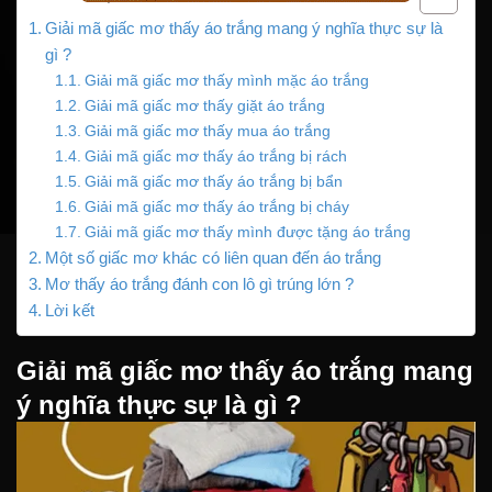
Giải mã giấc mơ thấy áo trắng mang ý nghĩa thực sự là
gì ?
Giải mã giấc mơ thấy mình mặc áo trắng
Giải mã giấc mơ thấy giặt áo trắng
Giải mã giấc mơ thấy mua áo trắng
Giải mã giấc mơ thấy áo trắng bị rách
Giải mã giấc mơ thấy áo trắng bị bẩn
Giải mã giấc mơ thấy áo trắng bị cháy
Giải mã giấc mơ thấy mình được tặng áo trắng
Một số giấc mơ khác có liên quan đến áo trắng
Mơ thấy áo trắng đánh con lô gì trúng lớn ?
Lời kết
Giải mã giấc mơ thấy áo trắng mang
ý nghĩa thực sự là gì ?