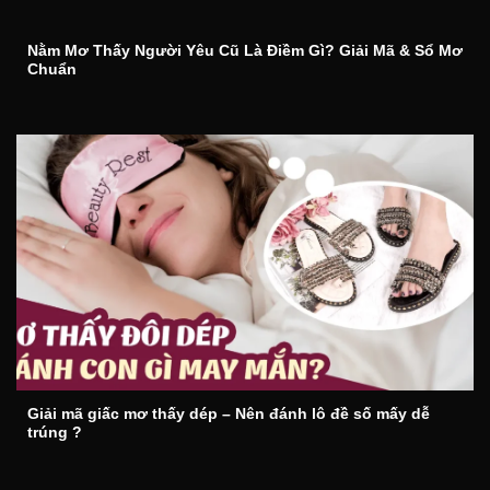
Nằm Mơ Thấy Người Yêu Cũ Là Điềm Gì? Giải Mã & Sổ Mơ
Chuẩn
Giải mã giấc mơ thấy dép – Nên đánh lô đề số mấy dễ
trúng ?