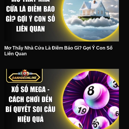
Mơ Thấy Nhà Cửa Là Điềm Báo Gì? Gợi Ý Con Số
Liên Quan