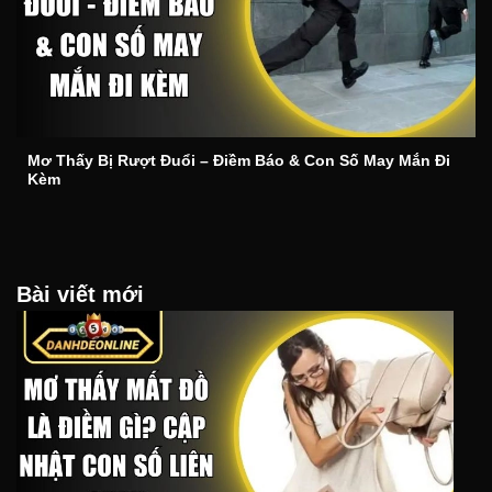
Mơ Thấy Bị Rượt Đuổi – Điềm Báo & Con Số May Mắn Đi
Kèm
Bài viết mới