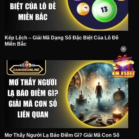
Kép Lệch – Giải Mã Dạng Số Đặc Biệt Của Lô Đề
Miền Bắc
✕
Mơ Thấy Người Lạ Báo Điềm Gì? Giải Mã Con Số