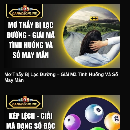
Mơ Thấy Bị Lạc Đường – Giải Mã Tình Huống Và Số
May Mắn