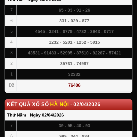
65 - 33 - 91 - 26
7
331 - 029 - 877
6
4545 - 3241 - 6779 - 4732 - 3943 - 0717
5
1232 - 5201 - 1252 - 5915
4
43531 - 91483 - 52995 - 87510 - 92287 - 57421
3
35761 - 74987
2
32332
1
76406
ĐB
KẾT QUẢ XỔ SỐ
HÀ NỘI
-
02/04/2026
Thứ Năm
-
Ngày
02/04/2026
39 - 95 - 40 - 93
7
989 - 344 - 934
6