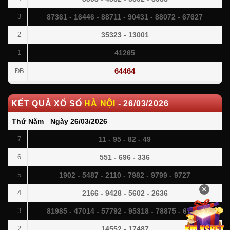
87361 - 16446 - 88711 - 90431 - 88072 - 67627
3
35323 - 13001
2
41265
1
64464
ĐB
KẾT QUẢ XỔ SỐ
HÀ NỘI
-
26/03/2026
Thứ Năm
-
Ngày
26/03/2026
11 - 95 - 82 - 49
7
551 - 696 - 336
6
1902 - 5487 - 2110 - 7982 - 9799 - 9727
5
✕
2166 - 9428 - 5602 - 2636
4
81985 - 47014 - 57792 - 95318 - 78875 - 67162
3
14552 - 17487
2