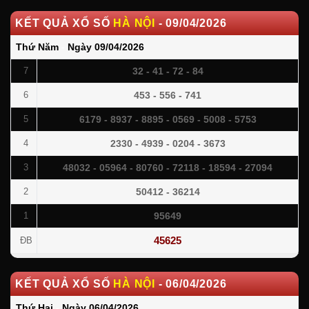
KẾT QUẢ XỔ SỐ
HÀ NỘI
-
09/04/2026
Thứ Năm
-
Ngày
09/04/2026
32 - 41 - 72 - 84
7
453 - 556 - 741
6
6179 - 8937 - 8895 - 0569 - 5008 - 5753
5
2330 - 4939 - 0204 - 3673
4
48032 - 05964 - 80760 - 72118 - 18594 - 27094
3
50412 - 36214
2
95649
1
45625
ĐB
KẾT QUẢ XỔ SỐ
HÀ NỘI
-
06/04/2026
Thứ Hai
-
Ngày
06/04/2026