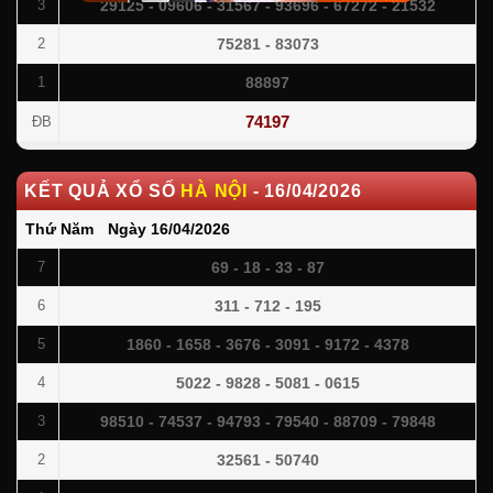
29125 - 09606 - 31567 - 93696 - 67272 - 21532
3
75281 - 83073
2
88897
1
74197
ĐB
KẾT QUẢ XỔ SỐ
HÀ NỘI
-
16/04/2026
Thứ Năm
-
Ngày
16/04/2026
69 - 18 - 33 - 87
7
311 - 712 - 195
6
1860 - 1658 - 3676 - 3091 - 9172 - 4378
5
5022 - 9828 - 5081 - 0615
4
98510 - 74537 - 94793 - 79540 - 88709 - 79848
3
32561 - 50740
2