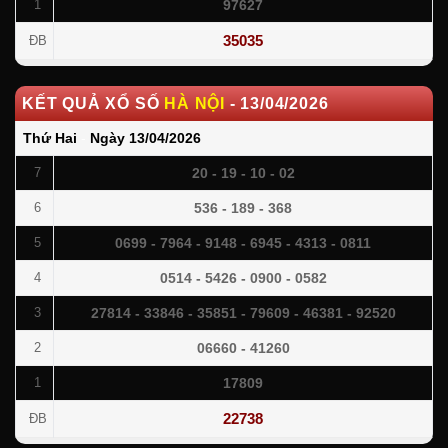
97627
1
35035
ĐB
KẾT QUẢ XỔ SỐ
HÀ NỘI
-
13/04/2026
Thứ Hai
-
Ngày
13/04/2026
20 - 19 - 10 - 02
7
536 - 189 - 368
6
0699 - 7964 - 9148 - 6945 - 4313 - 0811
5
0514 - 5426 - 0900 - 0582
4
27814 - 33846 - 35851 - 79609 - 46381 - 92520
3
06660 - 41260
2
17809
1
22738
ĐB