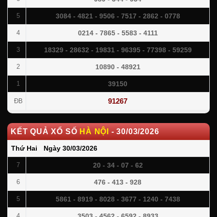
3084 - 4821 - 9506 - 7517 - 2862 - 0778
5
0214 - 7865 - 5583 - 4111
4
18329 - 28632 - 19831 - 96395 - 77398 - 59259
3
10890 - 48921
2
39150
1
91267
ĐB
KẾT QUẢ XỔ SỐ
HÀ NỘI
-
30/03/2026
Thứ Hai
-
Ngày
30/03/2026
20 - 34 - 07 - 62
7
476 - 413 - 928
6
5861 - 8919 - 8028 - 3677 - 1240 - 7438
5
3503 - 4562 - 6592 - 8933
4