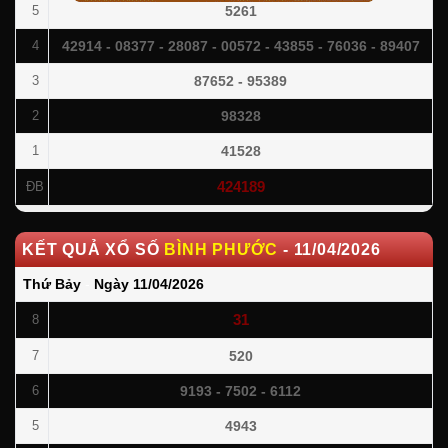
5261
5
42914 - 08377 - 28087 - 00572 - 43855 - 76036 - 89407
4
87652 - 95389
3
98328
2
41528
1
424189
ĐB
KẾT QUẢ XỔ SỐ
BÌNH PHƯỚC
-
11/04/2026
Thứ Bảy
-
Ngày
11/04/2026
31
8
520
7
9193 - 7502 - 6112
6
4943
5