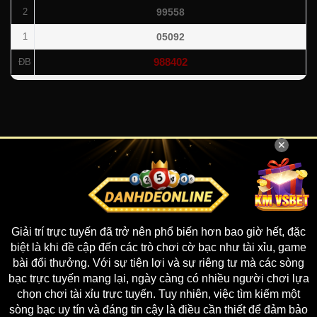
99558
2
05092
1
988402
ĐB
✕
Giải trí trực tuyến đã trở nên phổ biến hơn bao giờ hết, đặc
biệt là khi đề cập đến các trò chơi cờ bạc như tài xỉu, game
bài đổi thưởng. Với sự tiện lợi và sự riêng tư mà các sòng
bạc trực tuyến mang lại, ngày càng có nhiều người chơi lựa
chọn chơi tài xỉu trực tuyến. Tuy nhiên, việc tìm kiếm một
sòng bạc uy tín và đáng tin cậy là điều cần thiết để đảm bảo