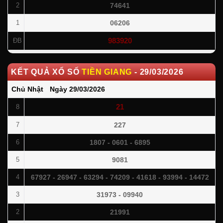
74641
2
06206
1
983920
ĐB
KẾT QUẢ XỔ SỐ
TIỀN GIANG
-
29/03/2026
Chủ Nhật
-
Ngày
29/03/2026
21
8
227
7
1807 - 0601 - 6895
6
9081
5
67927 - 26947 - 63294 - 74209 - 41618 - 93994 - 14472
4
31973 - 09940
3
21991
2