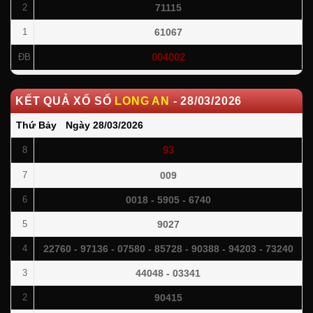
71115
2
61067
1
004002
ĐB
KẾT QUẢ XỔ SỐ
LONG AN
-
28/03/2026
Thứ Bảy
-
Ngày
28/03/2026
93
8
009
7
0018 - 5905 - 6740
6
9027
5
22760 - 97136 - 07580 - 85728 - 90388 - 94203 - 73240
4
44048 - 03341
3
90415
2