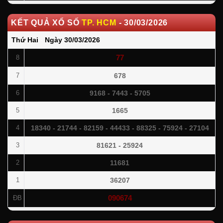
KẾT QUẢ XỔ SỐ
TP. HCM
-
30/03/2026
Thứ Hai
-
Ngày
30/03/2026
77
8
678
7
9168 - 7443 - 5705
6
1665
5
18340 - 21744 - 82159 - 44433 - 88325 - 75924 - 27104
4
81621 - 25924
3
11681
2
36207
1
090674
ĐB