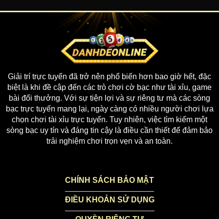
Giải trí trực tuyến đã trở nên phổ biến hơn bao giờ hết, đặc
biệt là khi đề cập đến các trò chơi cờ bạc như tài xỉu, game
bài đổi thưởng. Với sự tiện lợi và sự riêng tư mà các sòng
bạc trực tuyến mang lại, ngày càng có nhiều người chơi lựa
chọn chơi tài xỉu trực tuyến. Tuy nhiên, việc tìm kiếm một
sòng bạc uy tín và đáng tin cậy là điều cần thiết để đảm bảo
trải nghiệm chơi trọn vẹn và an toàn.
CHÍNH SÁCH BẢO MẬT
ĐIỀU KHOẢN SỬ DỤNG