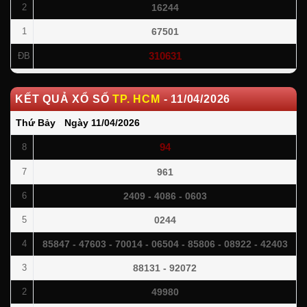
16244
2
67501
1
310631
ĐB
KẾT QUẢ XỔ SỐ
TP. HCM
-
11/04/2026
Thứ Bảy
-
Ngày
11/04/2026
94
8
961
7
2409 - 4086 - 0603
6
0244
5
85847 - 47603 - 70014 - 06504 - 85806 - 08922 - 42403
4
88131 - 92072
3
49980
2