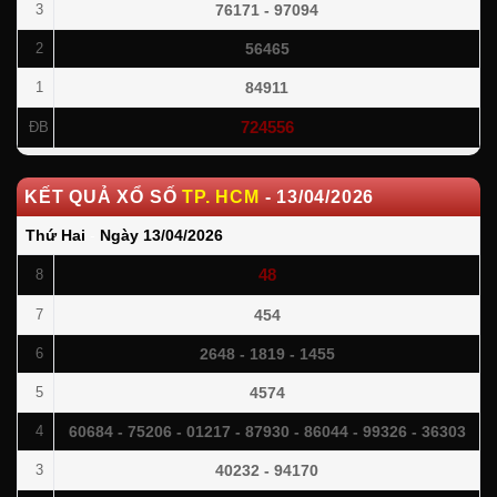
76171 - 97094
3
56465
2
84911
1
724556
ĐB
KẾT QUẢ XỔ SỐ
TP. HCM
-
13/04/2026
Thứ Hai
-
Ngày
13/04/2026
48
8
454
7
2648 - 1819 - 1455
6
4574
5
60684 - 75206 - 01217 - 87930 - 86044 - 99326 - 36303
4
40232 - 94170
3