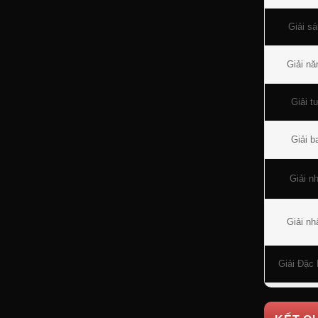
Giải s
Giải n
Giải t
Giải b
Giải nh
Giải nh
Giải Đặc 