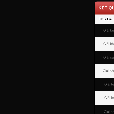
KẾT Q
Thứ Ba
Giải t
Giải b
Giải s
Giải n
Giải t
Giải b
Giải nh