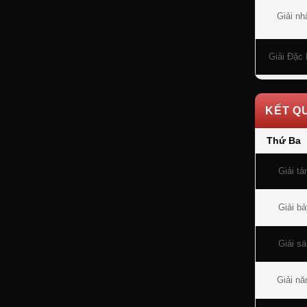
Giải nh
Giải Đặc 
KẾT Q
Thứ Ba
Giải t
Giải b
Giải s
Giải n