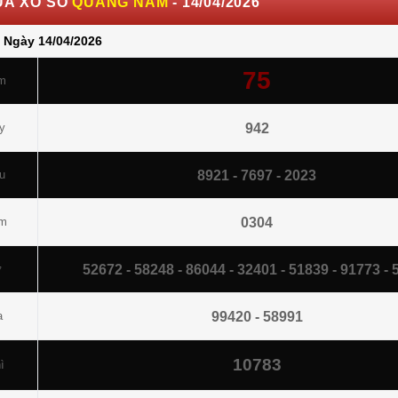
UẢ XỔ SỐ
QUẢNG NAM
-
14/04/2026
-
Ngày
14/04/2026
75
ám
942
ảy
8921 - 7697 - 2023
áu
0304
ăm
52672 - 58248 - 86044 - 32401 - 51839 - 91773 -
ư
99420 - 58991
a
10783
ì