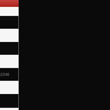
 52346