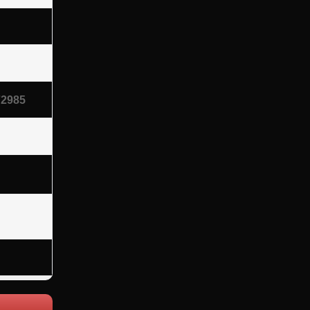
 72985