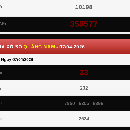
10198
ất
359577
Biệt
UẢ XỔ SỐ
QUẢNG NAM
-
07/04/2026
-
Ngày
07/04/2026
33
ám
232
ảy
7850 - 6305 - 8896
áu
2624
ăm