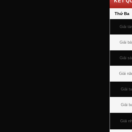
KẾT Q
Thứ Ba
Giải t
Giải b
Giải s
Giải n
Giải t
Giải b
Giải nh