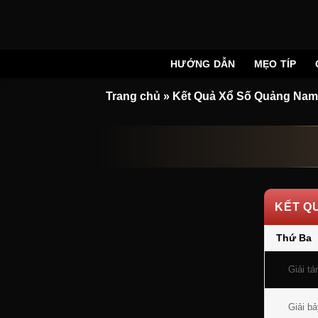
Bỏ
qua
nội
dung
HƯỚNG DẪN
MẸO TÍP
Trang chủ
»
Kết Quả Xổ Số Quảng Na
KẾT Q
Thứ Ba
Giải t
Giải b