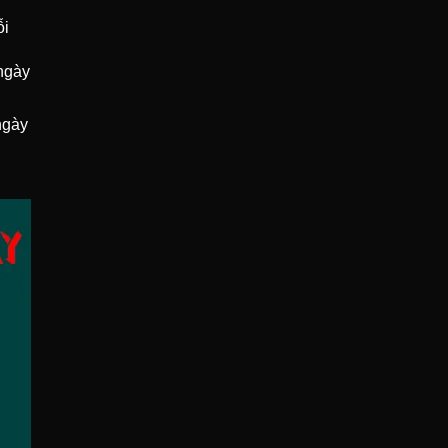
ỗi
 ngày
ngày