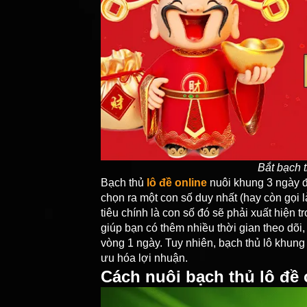
Bắt bạch t
Bạch thủ
lô đề online
nuôi khung 3 ngày 
chọn ra một con số duy nhất (hay còn gọi là
tiêu chính là con số đó sẽ phải xuất hiệ
giúp bạn có thêm nhiều thời gian theo dõi, 
vòng 1 ngày. Tuy nhiên, bạch thủ lô khung 
ưu hóa lợi nhuận.
Cách nuôi bạch thủ lô đề 