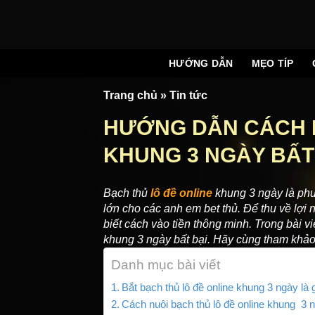
Bỏ
qua
nội
dung
HƯỚNG DẪN
MẸO TÍP
Trang chủ
»
Tin tức
HƯỚNG DẪN CÁCH N
KHUNG 3 NGÀY BẤT
Bạch thủ
lô đề online
khung 3 ngày là phư
lớn cho các anh em bet thủ. Để thu về lợi
biết cách vào tiền thông minh. Trong bài v
khung 3 ngày bất bại. Hãy cùng tham khảo
Danh mục bài viết
Bắt bạch thủ lô đề online khung 3 ngày là g
Cách nuôi bạch thủ lô đề online khung 3 n