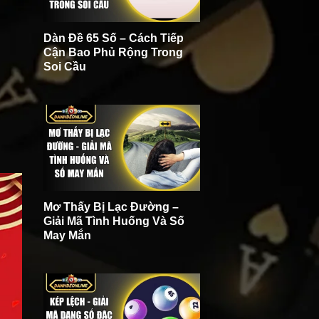
Dàn Đề 65 Số – Cách Tiếp
Cận Bao Phủ Rộng Trong
Soi Cầu
Mơ Thấy Bị Lạc Đường –
Giải Mã Tình Huống Và Số
May Mắn