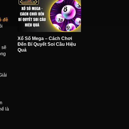
ô đề
ôi
Xổ Số Mega – Cách Chơi
Đến Bí Quyết Soi Cầu Hiệu
 sẽ
Quả
ong
Giải
ên
hể là