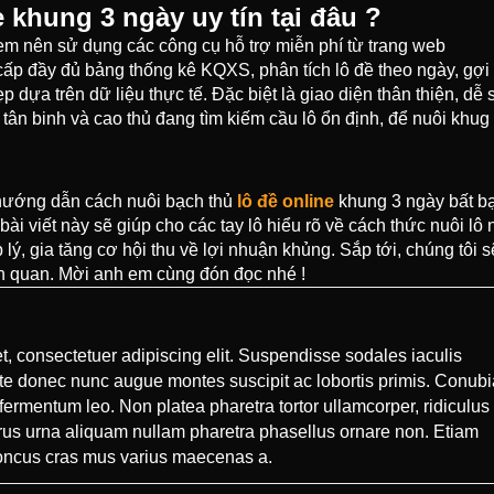
 khung 3 ngày uy tín tại đâu ?
 em nên sử dụng các công cụ hỗ trợ miễn phí từ trang web
cấp đầy đủ bảng thống kê KQXS, phân tích lô đề theo ngày, gợi
 dựa trên dữ liệu thực tế. Đặc biệt là giao diện thân thiện, dễ 
ân binh và cao thủ đang tìm kiếm cầu lô ổn định, để nuôi khug
i hướng dẫn cách nuôi bạch thủ
lô đề online
khung 3 ngày bất bạ
 viết này sẽ giúp cho các tay lô hiểu rõ về cách thức nuôi lô 
lý, gia tăng cơ hội thu về lợi nhuận khủng. Sắp tới, chúng tôi s
ên quan. Mời anh em cùng đón đọc nhé !
 consectetuer adipiscing elit. Suspendisse sodales iaculis
te donec nunc augue montes suscipit ac lobortis primis. Conubi
fermentum leo. Non platea pharetra tortor ullamcorper, ridiculus
rus urna aliquam nullam pharetra phasellus ornare non. Etiam
honcus cras mus varius maecenas a.