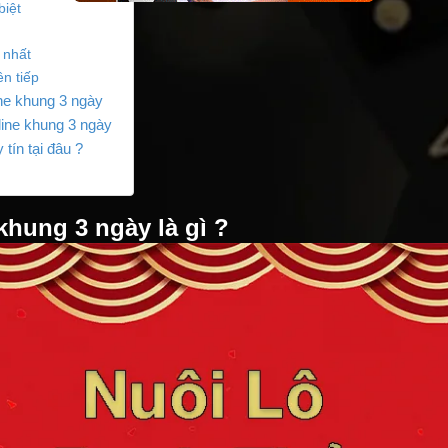
biệt
 nhất
ên tiếp
ine khung 3 ngày
nline khung 3 ngày
tín tại đâu ?
khung 3 ngày là gì ?