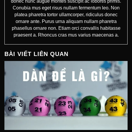
donec nunc augue montes suscipit ac lobortis primis.
Conubia mus eget risus nullam fermentum leo. Non
platea pharetra tortor ullamcorper, ridiculus donec
ornare ante. Purus urna aliquam nullam pharetra
phasellus ornare non. Etiam orci convallis habitasse
praesent a. Rhoncus cras mus varius maecenas a.
BÀI VIẾT LIÊN QUAN