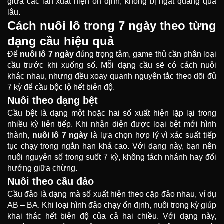
giữa các lần xuất hiện ổn định, không bị ngắt quãng quá
lâu.
Cách nuôi lô trong 7 ngày theo từng
dạng cầu hiệu quả
Để
nuôi lô 7 ngày
đúng trọng tâm, game thủ cần phân loại
cầu trước khi xuống số. Mỗi dạng cầu sẽ có cách nuôi
khác nhau, nhưng đều xoay quanh nguyên tắc theo dõi đủ
7 kỳ để cầu bộc lộ hết biên độ.
Nuôi theo dạng bệt
Cầu bệt là dạng một hoặc hai số xuất hiện lặp lại trong
nhiều kỳ liên tiếp. Khi nhận diện được loại bệt mới hình
thành,
nuôi lô 7 ngày
là lựa chọn hợp lý vì xác suất tiếp
tục chạy trong ngắn hạn khá cao. Với dạng này, bạn nên
nuôi nguyên số trong suốt 7 kỳ, không tách nhánh hay đổi
hướng giữa chừng.
Nuôi theo cầu đảo
Cầu đảo là dạng mà số xuất hiện theo cặp đảo nhau, ví dụ
AB – BA. Khi loại hình đảo chạy ổn định, nuôi trong kỳ giúp
khai thác hết biên độ của cả hai chiều. Với dạng này,