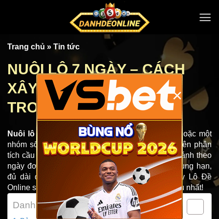
Bỏ
qua
nội
dung
Trang chủ
»
Tin tức
NUÔI LÔ 7 NGÀY – CÁCH
XÂY CHU KỲ CẦU SỐ
×
TRONG 1 TUẦN
Nuôi lô 7 ngày
là cách theo dõi và duy trì một hoặc một
nhóm số cố định trong suốt 7 kỳ liên tiếp, dựa trên phân
tích cầu và chu kỳ vận động của dãy. Khác với đánh theo
ngày đơn lẻ, nuôi theo tuần tập trung vào nhịp trung hạn,
đủ dài để cầu thể hiện xu hướng. Bài viết này Lô Đề
Online sẽ chia sẻ các dạng cầu và cách chơi tối ưu nhất!
Danh mục bài viết