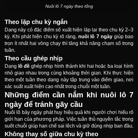
Nuôi lô 7 ngày theo tổng
Theo lặp chu kỳ ngắn
Dạng này có đặc điểm số xuất hiện lặp lại theo chu kỳ 2–3
kỳ. Khi phát hiện chu kỳ rõ ràng,
nuôi lô 7 ngày
giúp bao
trọn ít nhất hai vòng chạy thì tăng khả năng chạm số trong
tuần.
Theo cầu ghép nhịp
Dạng
lô đề
ghép nhịp hình thành khi hai hoặc ba loại hình
nhỏ giao nhau trong cùng khoảng thời gian. Khi thực hiện
theo một tuần theo dạng này tập trung vào điểm giao, nơi
xác suất xuất hiện cao nhất trong chuỗi một tuần.
Những điểm cần nắm khi nuôi lô 7
ngày để tránh gãy cầu
Nuôi lô bảy ngày phát huy hiệu quả khi người chơi hiểu rõ
giới hạn của phương pháp. Việc tuân thủ nguyên tắc trong
suốt chuỗi giúp hạn chế sai lệch và giữ đúng nhịp ban đầu.
Không thay số giữa chu kỳ theo