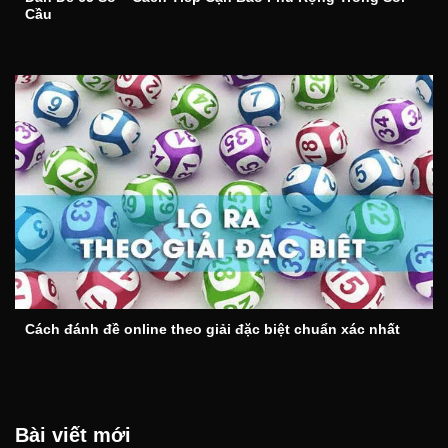
Cầu
Cách đánh đề online theo giải đặc biệt chuẩn xác nhất
Bài viết mới