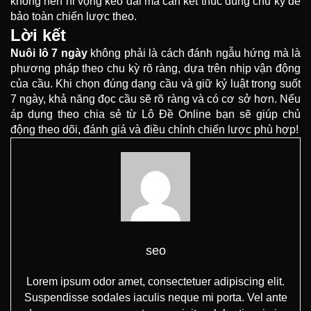
không nên hi vọng kéo dài mà cần kết thúc đúng chu kỳ để
bảo toàn chiến lược theo.
Lời kết
Nuôi lô 7 ngày
không phải là cách đánh ngẫu hứng mà là
phương pháp theo chu kỳ rõ ràng, dựa trên nhịp vận động
của cầu. Khi chọn đúng dạng cầu và giữ kỷ luật trong suốt
7 ngày, khả năng đọc cầu sẽ rõ ràng và có cơ sở hơn. Nếu
áp dụng theo chia sẻ từ Lô Đề Online bạn sẽ giúp chủ
động theo dõi, đánh giá và điều chỉnh chiến lược phù hợp!
seo
Lorem ipsum odor amet, consectetuer adipiscing elit.
Suspendisse sodales iaculis neque mi porta. Vel ante