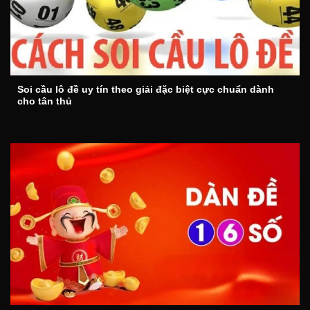
Soi cầu lô đề uy tín theo giải đặc biệt cực chuẩn dành
cho tân thủ