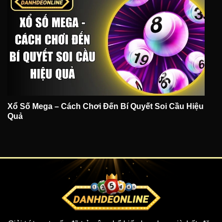
Xổ Số Mega – Cách Chơi Đến Bí Quyết Soi Cầu Hiệu
Quả