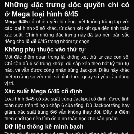
Những đặc trưng độc quyền chỉ có
ở Mega loại hình 6/45
Mega 6/45
có nhiều yếu tố riêng biệt không trùng lặp với
các loại hình xổ số khác, từ cách xét kết quả đến tính toán
xác suất. Chính những đặc trưng này đã tạo nên bản sắc
riêng cho
lô đề
6/45 trong nhóm tự chọn:
Không phụ thuộc vào thứ tự
Một đặc điểm quan trọng là không xét thứ tự các con số.
Chỉ cần đủ 6 số trùng khớp, dù sắp xếp theo bất kỳ thứ tự
nào, vé vẫn được công nhận trúng Jackpot. Điều này khác
biệt rõ ràng so với một số hình thức quay số yêu cầu đúng
vị trí.
Xác suất Mega 6/45 cố định
Loại hình 6/45 có xác suất trúng Jackpot cố định, được tính
toán dựa trên tổ hợp chập 6 của tổng. Dù Jackpot tăng hay
giảm, xác suất trùng 6/6 vẫn không thay đổi. Đây là điểm
then chốt tạo nên tính ổn định toán học cho sản phẩm.
Dữ liệu thống kê minh bạch