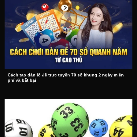
Cách tạo dàn lô đề trực tuyến 70 số khung 2 ngày miễn
phí và bất bại