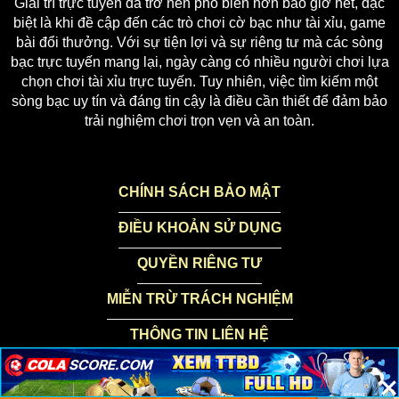
Giải trí trực tuyến đã trở nên phổ biến hơn bao giờ hết, đặc
biệt là khi đề cập đến các trò chơi cờ bạc như tài xỉu, game
bài đổi thưởng. Với sự tiện lợi và sự riêng tư mà các sòng
bạc trực tuyến mang lại, ngày càng có nhiều người chơi lựa
chọn chơi tài xỉu trực tuyến. Tuy nhiên, việc tìm kiếm một
sòng bạc uy tín và đáng tin cậy là điều cần thiết để đảm bảo
trải nghiệm chơi trọn vẹn và an toàn.
CHÍNH SÁCH BẢO MẬT
ĐIỀU KHOẢN SỬ DỤNG
QUYỀN RIÊNG TƯ
MIỄN TRỪ TRÁCH NGHIỆM
THÔNG TIN LIÊN HỆ
×
×
×
Bản quyền thuộc danhbaionline.us.com