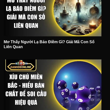
Mơ Thấy Người Lạ Báo Điềm Gì? Giải Mã Con Số
Liên Quan