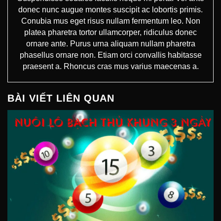
donec nunc augue montes suscipit ac lobortis primis.
Conubia mus eget risus nullam fermentum leo. Non
platea pharetra tortor ullamcorper, ridiculus donec
ornare ante. Purus urna aliquam nullam pharetra
phasellus ornare non. Etiam orci convallis habitasse
praesent a. Rhoncus cras mus varius maecenas a.
BÀI VIẾT LIÊN QUAN