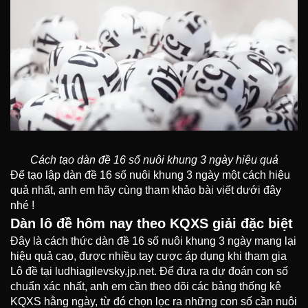
Cách tạo dàn đề 16 số nuôi khung 3 ngày hiệu quả
Để tạo lập dàn đề 16 số nuôi khung 3 ngày một cách hiệu
quả nhất, anh em hãy cùng tham khảo bài viết dưới đây
nhé !
Dàn lô đề hôm nay theo KQXS giải đặc biệt
Đây là cách thức dàn đề 16 số nuôi khung 3 ngày mang lại
hiệu quả cao, được nhiều tay cược áp dụng khi tham gia
Lô đề tại
ludhiagilevsky.jp.net
. Để đưa ra dự đoán con số
chuẩn xác nhất, anh em cần theo dõi các bảng thống kê
KQXS hằng ngày, từ đó chọn lọc ra những con số cần nuôi