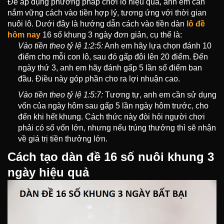
Để áp dụng phương pháp chơi lô hiệu quả, anh em cần
nắm vững cách vào tiền hợp lý, tương ứng với thời gian
nuôi lô. Dưới đây là hướng dẫn cách vào tiền dàn
lô đề
hôm nay
16 số khung 3 ngày đơn giản, cụ thể là:
Vào tiền theo tỷ lệ 1:2:5:
Anh em hãy lựa chọn đánh 10
điểm cho mỗi con lô, sau đó gấp đôi lên 20 điểm. Đến
ngày thứ 3, anh em hãy đánh gấp 5 lần số điểm ban
đầu. Điều này góp phần cho ra lợi nhuận cao.
Vào tiền theo tỷ lệ 1:5:7:
Tương tự, anh em cần sử dụng
vốn của ngày hôm sau gấp 5 lần ngày hôm trước, cho
đến khi hết khung. Cách thức này đòi hỏi người chơi
phải có số vốn lớn, nhưng nếu trúng thưởng thì sẽ nhận
về giá trị tiền thưởng lớn.
Cách tạo dàn đề 16 số nuôi khung 3
ngày hiệu quả