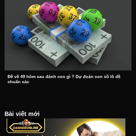
Đề về 49 hôm sau đánh con gì ? Dự đoán con số lô đề
chuẩn xác
Bài viết mới