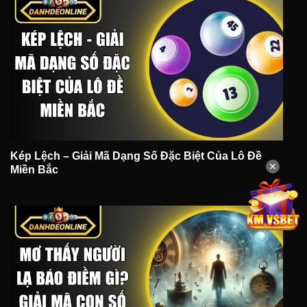
Kép Lệch – Giải Mã Dạng Số Đặc Biệt Của Lô Đề
✕
Miền Bắc