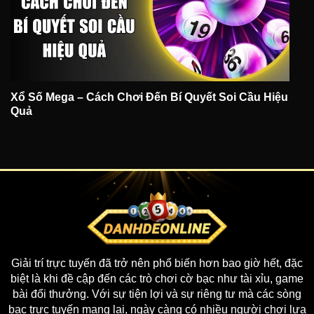
Xổ Số Mega – Cách Chơi Đến Bí Quyết Soi Cầu Hiệu
Quả
Giải trí trực tuyến đã trở nên phổ biến hơn bao giờ hết, đặc
biệt là khi đề cập đến các trò chơi cờ bạc như tài xỉu, game
bài đổi thưởng. Với sự tiện lợi và sự riêng tư mà các sòng
bạc trực tuyến mang lại, ngày càng có nhiều người chơi lựa