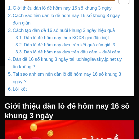
Giới thiệu dàn lô đề hôm nay 16 số khung 3 ngày
Cách vào tiền dàn lô đề hôm nay 16 số khung 3 ngày
đơn giản
Cách tạo dàn đề 16 số nuôi khung 3 ngày hiệu quả
Dàn lô đề hôm nay theo KQXS giải đặc biệt
Dàn lô đề hôm nay dựa trên kết quả của giải 3
Dàn lô đề hôm nay dựa trên đầu câm – đuôi câm
Dàn đề 16 số khung 3 ngày tại ludhiagilevsky.jp.net uy
tín không ?
Tại sao anh em nên dàn lô đề hôm nay 16 số khung 3
ngày ?
Lời kết
Giới thiệu dàn lô đề hôm nay 16 số
khung 3 ngày