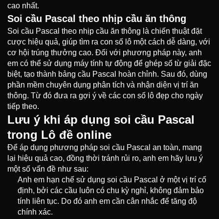
cao nhất.
Soi cầu Pascal theo nhịp cầu ăn thông
Soi cầu Pascal theo nhịp cầu ăn thông là chiến thuật đặt
cược hiệu quả, giúp tìm ra con số lô một cách dễ dàng, với
cơ hội trúng thưởng cao. Đối với phương pháp này, anh
em có thể sử dụng máy tính tự động để ghép số từ giải đặc
biệt, tạo thành bảng cầu Pascal hoàn chỉnh. Sau đó, dùng
phần mềm chuyên dụng phân tích và nhận diện vị trí ăn
thông. Từ đó đưa ra gợi ý về các con số lô đẹp cho ngày
tiếp theo.
Lưu ý khi áp dụng soi cầu Pascal
trong Lô đề online
Để áp dụng phương pháp soi cầu Pascal an toàn, mang
lại hiệu quả cao, đồng thời tránh rủi ro, anh em hãy lưu ý
một số vấn đề như sau:
Anh em hạn chế sử dụng soi cầu Pascal ở một vị trí cố
định, bởi các cầu luôn có chu kỳ nghỉ, không đảm bảo
tính liên tục. Do đó anh em cần cân nhắc để tăng độ
chính xác.