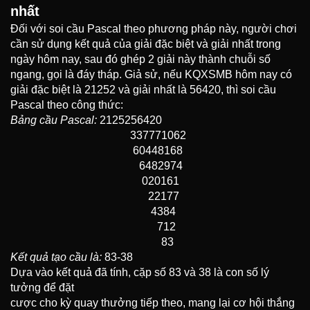
nhất
Đối với soi cầu Pascal theo phương pháp này, người chơi
cần sử dụng kết quả của giải đặc biệt và giải nhất trong
ngày hôm nay, sau đó ghép 2 giải này thành chuỗi số
ngang, gọi là đáy tháp. Giả sử, nếu KQXSMB hôm nay có
giải đặc biệt là 21252 và giải nhất là 56420, thì soi cầu
Pascal theo công thức:
Bảng cầu Pascal:
2125256420
337771062
60448168
6482974
020161
22177
4384
712
83
Kết quả tạo cầu là:
83-38
Dựa vào kết quả đã tính, cặp số 83 và 38 là con số lý
tưởng để đặt
cược cho kỳ quay thưởng tiếp theo, mang lại cơ hội thắng