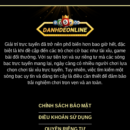
Giải trí trực tuyến đã trở nên phổ biến hơn bao giờ hết, đặc
biệt là khi đề cập đến các trò chơi cờ bạc như tài xỉu, game
bài đổi thưởng. Với sự tiện lợi và sự riêng tư mà các sòng
bạc trực tuyến mang lại, ngày càng có nhiều người chơi lựa
chọn chơi tài xỉu trực tuyến. Tuy nhiên, việc tìm kiếm một
sòng bạc uy tín và đáng tin cậy là điều cần thiết để đảm bảo
trải nghiệm chơi trọn vẹn và an toàn.
CHÍNH SÁCH BẢO MẬT
ĐIỀU KHOẢN SỬ DỤNG
QUYỀN RIÊNG TƯ