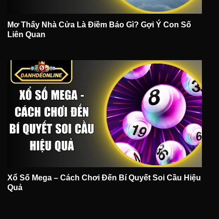
Mơ Thấy Nhà Cửa Là Điềm Báo Gì? Gợi Ý Con Số
Liên Quan
Xổ Số Mega – Cách Chơi Đến Bí Quyết Soi Cầu Hiệu
Quả