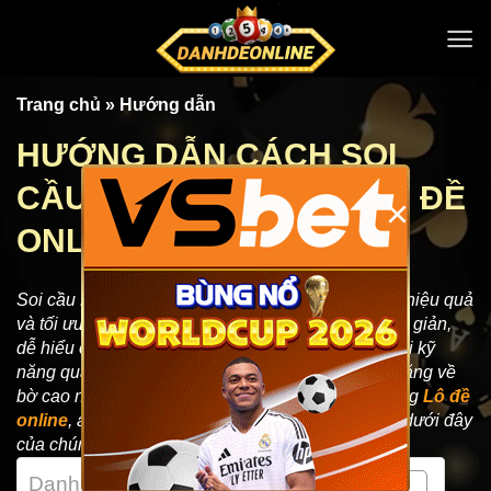
Bỏ
qua
nội
dung
Trang chủ
»
Hướng dẫn
HƯỚNG DẪN CÁCH SOI
CẦU PASCAL TRONG LÔ ĐỀ
×
ONLINE CHUẨN 99,99%
Soi cầu Pascal là phương pháp chơi
lô đề online
hiệu quả
và tối ưu hóa cơ hội trúng cược. Với cách thức đơn giản,
dễ hiểu cùng tỷ lệ ăn thưởng xanh chín, kết hợp với kỹ
năng quan sát và phân tích, tìm ra con số có khả năng về
bờ cao nhất. Để hiểu rõ hơn về soi cầu Pascal trong
Lô đề
online
, anh em hãy cùng tham khảo ngay bài viết dưới đây
của chúng tôi nhé !
Danh mục bài viết