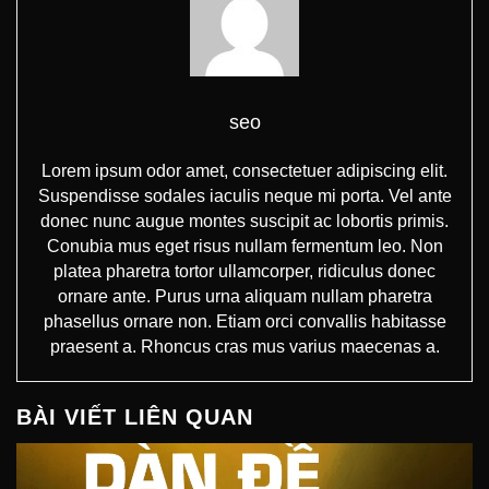
seo
Lorem ipsum odor amet, consectetuer adipiscing elit.
Suspendisse sodales iaculis neque mi porta. Vel ante
donec nunc augue montes suscipit ac lobortis primis.
Conubia mus eget risus nullam fermentum leo. Non
platea pharetra tortor ullamcorper, ridiculus donec
ornare ante. Purus urna aliquam nullam pharetra
phasellus ornare non. Etiam orci convallis habitasse
praesent a. Rhoncus cras mus varius maecenas a.
BÀI VIẾT LIÊN QUAN