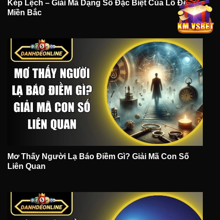
Kép Lệch – Giải Mã Dạng Số Đặc Biệt Của Lô Đề
Miền Bắc
Mơ Thấy Người Lạ Báo Điềm Gì? Giải Mã Con Số
Liên Quan