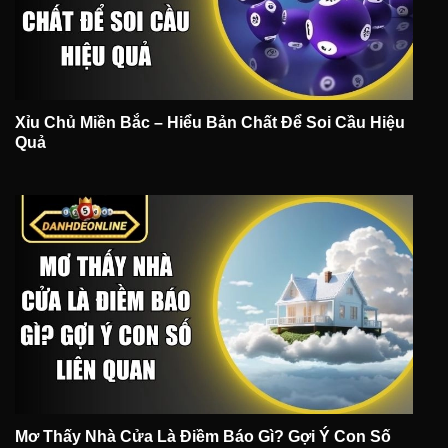
Xỉu Chủ Miền Bắc – Hiểu Bản Chất Để Soi Cầu Hiệu
Quả
Mơ Thấy Nhà Cửa Là Điềm Báo Gì? Gợi Ý Con Số