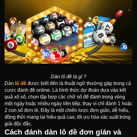
Dàn lô đề là gì ?
Dàn
lô đề
được biết đến là thuật ngữ thường gặp trong cá
cược đánh đề online. Là hình thức dự đoán dựa vào kết
quả xổ số, chọn tập hợp các chữ số để đánh trong vòng
một ngày hoặc nhiều ngày liên tiếp, thay vì chỉ đánh 1 hoặc
2 con số đơn lẻ. Đây là một chiến lược đơn giản, dễ hiểu,
đồng thời mang lại hiệu quả cao, tối ưu hóa xác suất trúng
giải độc đắc.
Cách đánh dàn lô đề đơn giản và