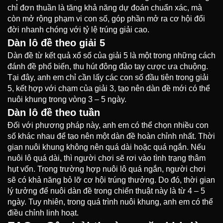
chỉ đơn thuần là tăng khả năng dự đoán chuẩn xác, mà
còn mở rộng phạm vi con số, góp phần mở ra cơ hội đổi
đời nhanh chóng với tỷ lệ trúng giải cao.
Dàn lô đề theo giải 5
Dàn đề từ kết quả xổ số của giải 5 là một trong những cách
đánh đề phổ biến, thu hút đông đảo tay cược ưa chuộng.
Tại đây, anh em chỉ cần lấy các con số đầu tiên trong giải
5, kết hợp với chạm của giải 3, tạo nên dàn đề mới có thể
nuôi khung trong vòng 3 – 5 ngày.
Dàn lô đề theo tuần
Đối với phương pháp này, anh em có thể chọn nhiều con
số khác nhau để tạo nên một dàn đề hoàn chỉnh nhất. Thời
gian nuôi khung không nên quá dài hoặc quá ngắn. Nếu
nuôi lô quá dài, thì người chơi sẽ rơi vào tình trạng thâm
hụt vốn. Trong trường hợp nuôi lô quá ngắn, người chơi
sẽ có khả năng bỏ lỡ cơ hội trúng thưởng. Do đó, thời gian
lý tưởng để nuôi dàn đề trong chiến thuật này là từ 4 – 5
ngày. Tuy nhiên, trong quá trình nuôi khung, anh em có thể
điều chỉnh linh hoạt.