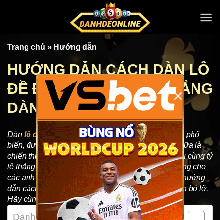
Bỏ
qua
nội
dung
Trang chủ
»
Hướng dẫn
HƯỚNG DẪN CÁCH DÀN LÔ
ĐỀ ĐƠN GIẢN VÀ DỄ THẮNG
×
DÀNH CHO TÂN THỦ
Dàn
lô đề
là một trong những phương pháp chơi lô phổ
biến, được nhiều tay cược áp dụng. Đặc biệt hơn nữa là
chiến thuật này sở hữu cách chơi đơn giản, dễ hiểu cùng tỷ
lệ thắng cược cao, mở ra cơ hội đổi đời nhanh chóng cho
các anh em lô thủ. Trong bài viết này, chúng tôi sẽ hướng
dẫn cách dàn
lô đề
dễ thắng mà anh em không nên bỏ lỡ.
Hãy cùng tham khảo ngay nhé !
Danh mục bài viết