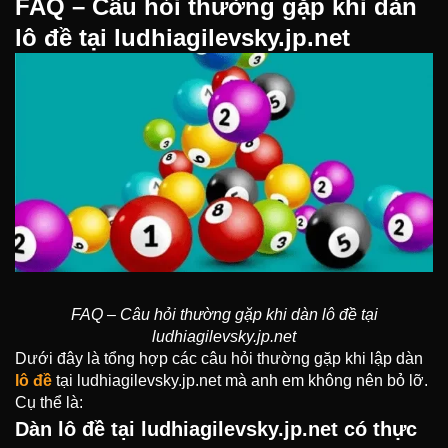
FAQ – Câu hỏi thường gặp khi dàn
lô đề tại
ludhiagilevsky.jp.net
FAQ – Câu hỏi thường gặp khi dàn lô đề tại
ludhiagilevsky.jp.net
Dưới đây là tổng hợp các câu hỏi thường gặp khi lập dàn
lô đề
tại
ludhiagilevsky.jp.net
mà anh em không nên bỏ lỡ.
Cụ thể là:
Dàn lô đề tại
ludhiagilevsky.jp.net
có thực