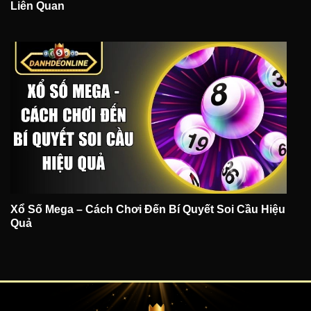
Liên Quan
Xổ Số Mega – Cách Chơi Đến Bí Quyết Soi Cầu Hiệu
Quả