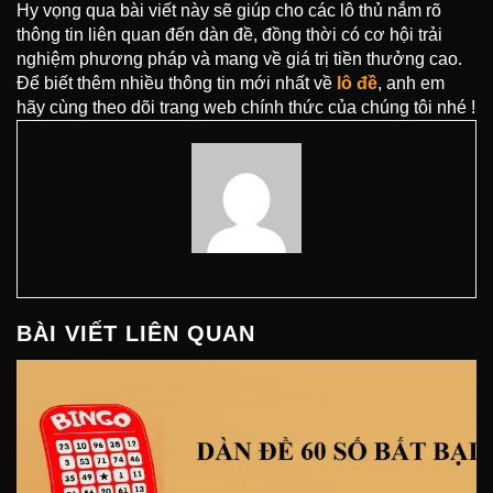
Hy vọng qua bài viết này sẽ giúp cho các lô thủ nắm rõ
thông tin liên quan đến dàn đề, đồng thời có cơ hội trải
nghiệm phương pháp và mang về giá trị tiền thưởng cao.
Để biết thêm nhiều thông tin mới nhất về
lô đề
, anh em
hãy cùng theo dõi trang web chính thức của chúng tôi nhé !
BÀI VIẾT LIÊN QUAN