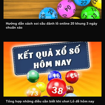
Hướng dẫn cách soi cầu đánh lô online 20 khung 3 ngày
chuẩn xác
Tổng hợp những điều cần biết khi chơi Lô đề hôm nay