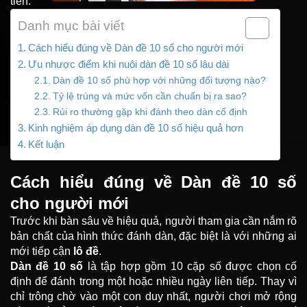
tiền.
Danh mục bài viết
Cách hiểu đúng về Dàn đề 10 số cho người mới
Ưu nhược điểm khi nuôi dàn đề 10 số lâu dài
Dàn đề 10 số phù hợp với những đối tượng nào?
Tỷ lệ trúng và mức vốn cần chuẩn bị ra sao?
Rủi ro thường gặp khi đánh theo dàn cố định
Kinh nghiệm áp dụng dàn đề 10 số hiệu quả hơn
Kết luận
Cách hiểu đúng về Dàn đề 10 số
cho người mới
Trước khi bàn sâu về hiệu quả, người tham gia cần nắm rõ
bản chất của hình thức đánh dàn, đặc biệt là với những ai
mới tiếp cận
lô đề
.
Dàn đề 10 số
là tập hợp gồm 10 cặp số được chọn cố
định để đánh trong một hoặc nhiều ngày liên tiếp. Thay vì
chỉ trông chờ vào một con duy nhất, người chơi mở rộng