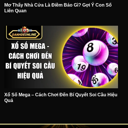
Mơ Thấy Nhà Cửa Là Điềm Báo Gì? Gợi Ý Con Số
Liên Quan
Xổ Số Mega – Cách Chơi Đến Bí Quyết Soi Cầu Hiệu
Quả