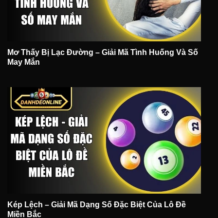
Mơ Thấy Bị Lạc Đường – Giải Mã Tình Huống Và Số
May Mắn
Kép Lệch – Giải Mã Dạng Số Đặc Biệt Của Lô Đề
Miền Bắc