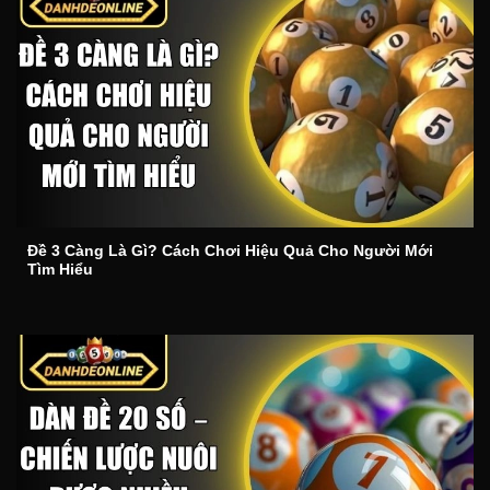
Đề 3 Càng Là Gì? Cách Chơi Hiệu Quả Cho Người Mới
Tìm Hiểu