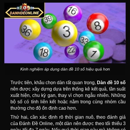
Kinh nghiệm áp dụng dàn đề 10 số hiệu quả hơn
Trước tiên, khâu chọn dàn rất quan trọng,
Dàn đề 10 số
nên được xây dựng dựa trên thống kê kết quả, tần suất
xuất hiện, chu kỳ gan, thay vì chọn ngẫu nhiên. Những
bộ số có tính liên kết hoặc nằm trong cùng nhóm cầu
thường cho độ ổn định cao hơn.
Thứ hai, cần xác định rõ thời gian nuô, theo đánh giá
của Đánh Đề Online, một dàn nên được theo tối thiểu 3
ngày, tối đa 7 ngày. Nếu quá thời gian này mà không có