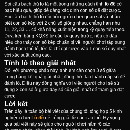
Soi cầu bạch thủ lô là một trong những cách tính
lô đề
cờ
bạc hiệu quả, giúp dễ dàng xác định con số để đặt cược.
Soi cầu bạch thủ lô đòi hỏi người chơi quan sát và nhận
biết con số kép với 2 chữ số giống nhau, chẳng hạn như
11, 22, 33,… có khả năng xuất hiện trong kỳ quay tiếp theo.
Dựa trên bảng KQXS từ các kỳ quay trước, nếu có dấu
hiệu cho thấy con số kép chuẩn bị về, người chơi tập trung
đánh bạch thủ lô, tức là chỉ đặt cược vào 1 con số duy nhất
với xác suất trúng cao.
Tính lô theo giải nhất
Đối với phương pháp này, anh em cần chọn 3 số giữa
trong bảng kết quả giải nhất, đồng thời tạo thành cặp số để
đánh lô. Điều này đồng nghĩa với việc người chơi sẽ sử
dụng 2 con số ở giữa dãy số của giải nhất để tham gia đặt
cược.
Lời kết
Trên đây là toàn bộ bài viết của chúng tôi tổng hợp 5 kinh
nghiệm chơi
Lô đề
dễ trúng giải từ các cao thủ. Hy vọng
qua bài viết này sẽ giúp cho người chơi nắm rõ các