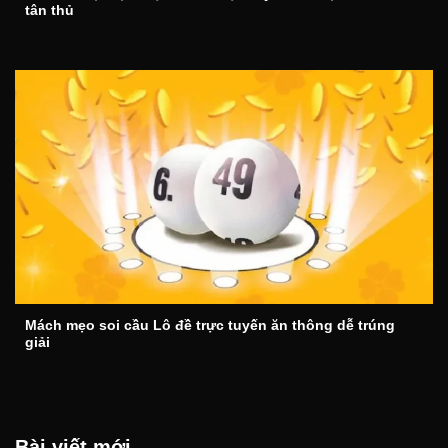
tân thủ
Mách mẹo soi cầu Lô đề trực tuyến ăn thông dễ trúng
giải
Bài viết mới