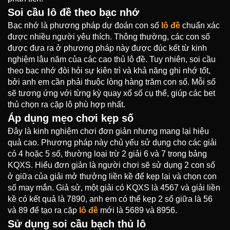
Soi cầu lô đề theo bạc nhớ
Bạc nhớ là phương pháp dự đoán con số
lô đề
chuẩn xác
được nhiều người yêu thích. Thông thường, các con số
được đưa ra ở phương pháp này được đúc kết từ kinh
nghiệm lâu năm của các cao thủ lô đề. Tuy nhiên, soi cầu
theo bạc nhớ đòi hỏi sự kiên trì và khả năng ghi nhớ tốt,
bởi anh em cần phải thuộc lòng hàng trăm con số. Mỗi số
sẽ tương ứng với từng kỳ quay xổ số cụ thể, giúp các bet
thủ chọn ra cặp lô phù hợp nhất.
Áp dụng mẹo chơi kẹp số
Đây là kinh nghiệm chơi đơn giản nhưng mang lại hiệu
quả cao. Phương pháp này chủ yếu sử dụng cho các giải
có 4 hoặc 5 số, thường loại trừ 2 giải 6 và 7 trong bảng
KQXS. Hiểu đơn giản là người chơi sẽ sử dụng 2 con số
ở giữa của giải mở thưởng liền kề để kẹp lại và chọn con
số may mắn. Giả sử, một giải có KQXS là 4567 và giải liền
kề có kết quả là 7890, anh em có thể kẹp 2 số giữa là 56
và 89 để tạo ra cặp
lô đề
mới là 5689 và 8956.
Sử dụng soi cầu bạch thủ lô