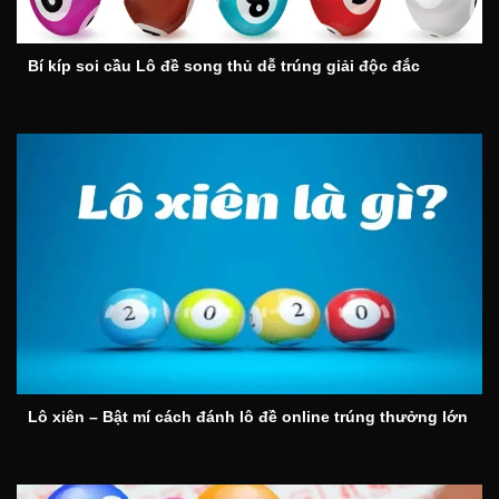
Bí kíp soi cầu Lô đề song thủ dễ trúng giải độc đắc
Lô xiên – Bật mí cách đánh lô đề online trúng thưởng lớn