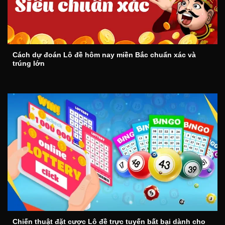
Cách dự đoán Lô đề hôm nay miền Bắc chuẩn xác và
trúng lớn
Chiến thuật đặt cược Lô đề trực tuyến bất bại dành cho