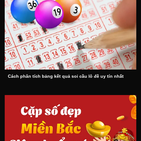
Cách phân tích bảng kết quả soi cầu lô đề uy tín nhất